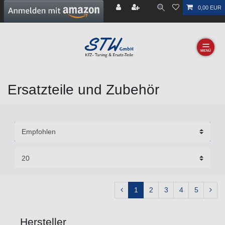
0,00 EUR
☰
Ersatzteile und Zubehör
1
2
3
4
5
Hersteller