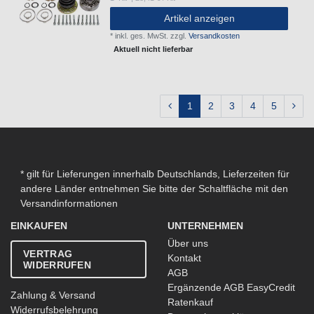
Artikel anzeigen
*
inkl. ges. MwSt.
zzgl.
Versandkosten
Aktuell nicht lieferbar
1
2
3
4
5
* gilt für Lieferungen innerhalb Deutschlands, Lieferzeiten für
andere Länder entnehmen Sie bitte der Schaltfläche mit den
Versandinformationen
EINKAUFEN
UNTERNEHMEN
Über uns
VERTRAG
Kontakt
WIDERRUFEN
AGB
Ergänzende AGB EasyCredit
Zahlung & Versand
Ratenkauf
Widerrufsbelehrung