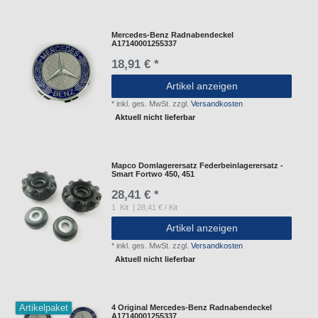
Mercedes-Benz Radnabendeckel
A17140001255337
18,91 € *
Artikel anzeigen
*
inkl. ges. MwSt.
zzgl.
Versandkosten
Aktuell nicht lieferbar
Mapco Domlagerersatz Federbeinlagerersatz -
Smart Fortwo 450, 451
28,41 € *
1
Kit
| 28,41 € / Kit
Artikel anzeigen
*
inkl. ges. MwSt.
zzgl.
Versandkosten
Aktuell nicht lieferbar
Artikelpaket
4 Original Mercedes-Benz Radnabendeckel
A17140001255337