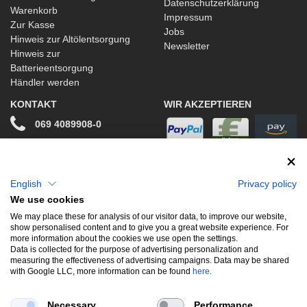
Datenschutzerklärung
Warenkorb
Impressum
Zur Kasse
Jobs
Hinweis zur Altölentsorgung
Newsletter
Hinweis zur
Batterieentsorgung
Händler werden
KONTAKT
WIR AKZEPTIEREN
069 4089908-0
info@stwtuning.de
WIR VERSENDEN MIT
Social Media
English
Privacy policy
We use cookies
Facebook
We may place these for analysis of our visitor data, to improve our website,
show personalised content and to give you a great website experience. For
Instagram
more information about the cookies we use open the settings.
Data is collected for the purpose of advertising personalization and
measuring the effectiveness of advertising campaigns. Data may be shared
with Google LLC, more information can be found
here
.
UNSERE BELIEBTESTEN PRODUKTE
Necessary
Performance