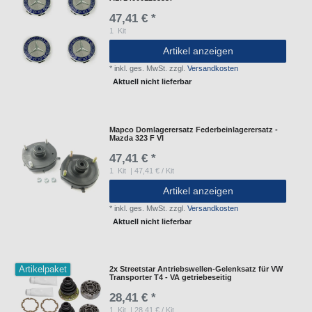
47,41 € *
1
Kit
Artikel anzeigen
*
inkl. ges. MwSt.
zzgl.
Versandkosten
Aktuell nicht lieferbar
Mapco Domlagerersatz Federbeinlagerersatz -
Mazda 323 F VI
47,41 € *
1
Kit
| 47,41 € / Kit
Artikel anzeigen
*
inkl. ges. MwSt.
zzgl.
Versandkosten
Aktuell nicht lieferbar
Artikelpaket
2x Streetstar Antriebswellen-Gelenksatz für VW
Transporter T4 - VA getriebeseitig
28,41 € *
1
Kit
| 28,41 € / Kit