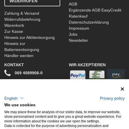
WIDERRUFEN
AGB
Ergänzende AGB EasyCredit
Zahlung & Versand
Ratenkauf
Widerrufsbelehrung
Datenschutzerklärung
Warenkorb
Impressum
Zur Kasse
Jobs
Hinweis zur Altölentsorgung
Newsletter
Hinweis zur
Batterieentsorgung
Händler werden
KONTAKT
WIR AKZEPTIEREN
069 4089908-0
info@stwtuning.de
WIR VERSENDEN MIT
Social Media
English
Privacy policy
We use cookies
Facebook
We may place these for analysis of our visitor data, to improve our website,
show personalised content and to give you a great website experience. For
Instagram
more information about the cookies we use open the settings.
Data is collected for the purpose of advertising personalization and