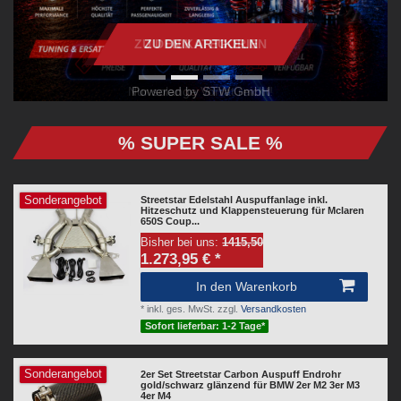
ZU DEN KATEGORIEN
ZU DEN ARTIKELN
Nur solange Vorrat reicht!
Powered by STW GmbH
% SUPER SALE %
Sonderangebot
Streetstar Edelstahl Auspuffanlage inkl.
Hitzeschutz und Klappensteuerung für Mclaren
650S Coup...
Bisher bei uns:
1415,50
1.273,95 € *
In den Warenkorb
*
inkl. ges. MwSt.
zzgl.
Versandkosten
Sofort lieferbar: 1-2 Tage*
Sonderangebot
2er Set Streetstar Carbon Auspuff Endrohr
gold/schwarz glänzend für BMW 2er M2 3er M3
4er M4