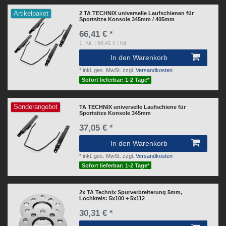
Artikelpaket
2 TA TECHNIX universelle Laufschienen für
Sportsitze Konsole 345mm / 405mm
66,41 € *
1
Kit
| 66,41 € / Kit
In den Warenkorb
*
inkl. ges. MwSt.
zzgl.
Versandkosten
Sofort lieferbar: 1-2 Tage*
Sonderangebot
TA TECHNIX universelle Laufschiene für
Sportsitze Konsole 345mm
37,05 € *
In den Warenkorb
*
inkl. ges. MwSt.
zzgl.
Versandkosten
Sofort lieferbar: 1-2 Tage*
2x TA Technix Spurverbreiterung 5mm,
Lochkreis: 5x100 + 5x112
30,31 € *