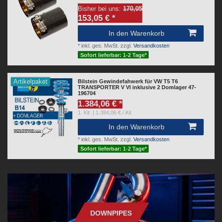
Bisher bei uns:
170,05
153,05 € *
In den Warenkorb
*
inkl. ges. MwSt.
zzgl.
Versandkosten
Sofort lieferbar: 1-2 Tage*
Artikelpaket
Bilstein Gewindefahwerk für VW T5 T6
TRANSPORTER V VI inklusive 2 Domlager 47-
196704
1.384,06 € *
1
Kit
| 1.384,06 € / Kit
In den Warenkorb
*
inkl. ges. MwSt.
zzgl.
Versandkosten
Sofort lieferbar: 1-2 Tage*
DOWNPIPES