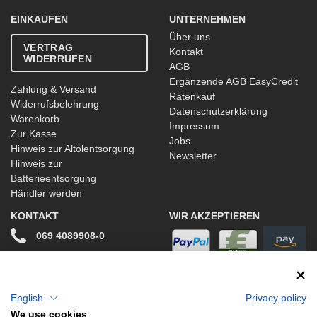
EINKAUFEN
UNTERNEHMEN
Über uns
VERTRAG
Kontakt
WIDERRUFEN
AGB
Ergänzende AGB EasyCredit
Zahlung & Versand
Ratenkauf
Widerrufsbelehrung
Datenschutzerklärung
Warenkorb
Impressum
Zur Kasse
Jobs
Hinweis zur Altölentsorgung
Newsletter
Hinweis zur
Batterieentsorgung
Händler werden
KONTAKT
WIR AKZEPTIEREN
069 4089908-0
info@stwtuning.de
WIR VERSENDEN MIT
Social Media
English
Privacy policy
We use cookies