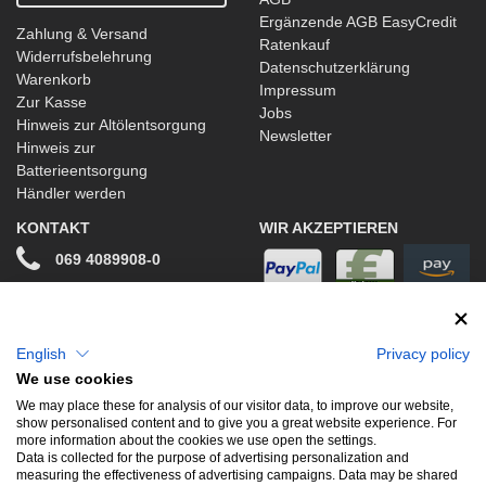
Ergänzende AGB EasyCredit
Zahlung & Versand
Ratenkauf
Widerrufsbelehrung
Datenschutzerklärung
Warenkorb
Impressum
Zur Kasse
Jobs
Hinweis zur Altölentsorgung
Newsletter
Hinweis zur
Batterieentsorgung
Händler werden
KONTAKT
WIR AKZEPTIEREN
069 4089908-0
info@stwtuning.de
WIR VERSENDEN MIT
Social Media
English
Privacy policy
We use cookies
Facebook
We may place these for analysis of our visitor data, to improve our website,
show personalised content and to give you a great website experience. For
Instagram
more information about the cookies we use open the settings.
Data is collected for the purpose of advertising personalization and
measuring the effectiveness of advertising campaigns. Data may be shared