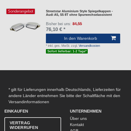
Sonderangebot
Streetstar Aluminium Style Spiegelkappen -
Audi A5, S5 8T ohne Spurwechselassistent
Bisher bei uns:
84,55
76,10 € *
In den Warenkorb
*
inkl. ges. MwSt.
zzgl.
Versandkosten
Sofort lieferbar: 1-2 Tage*
* gilt für Lieferungen innerhalb Deutschlands, Lieferzeiten für
andere Länder entnehmen Sie bitte der Schaltfläche mit den
Versandinformationen
EINKAUFEN
UNTERNEHMEN
Über uns
VERTRAG
Kontakt
WIDERRUFEN
AGB