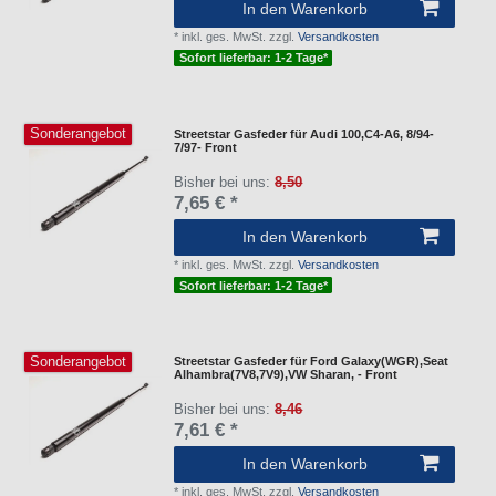
In den Warenkorb
*
inkl. ges. MwSt.
zzgl.
Versandkosten
Sofort lieferbar: 1-2 Tage*
Sonderangebot
Streetstar Gasfeder für Audi 100,C4-A6, 8/94-
7/97- Front
Bisher bei uns:
8,50
7,65 € *
In den Warenkorb
*
inkl. ges. MwSt.
zzgl.
Versandkosten
Sofort lieferbar: 1-2 Tage*
Sonderangebot
Streetstar Gasfeder für Ford Galaxy(WGR),Seat
Alhambra(7V8,7V9),VW Sharan, - Front
Bisher bei uns:
8,46
7,61 € *
In den Warenkorb
*
inkl. ges. MwSt.
zzgl.
Versandkosten