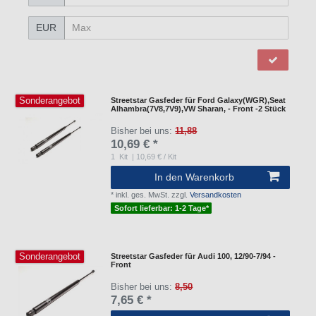
EUR
Sonderangebot
Streetstar Gasfeder für Ford Galaxy(WGR),Seat
Alhambra(7V8,7V9),VW Sharan, - Front -2 Stück
Bisher bei uns:
11,88
10,69 € *
1
Kit
| 10,69 € / Kit
In den Warenkorb
*
inkl. ges. MwSt.
zzgl.
Versandkosten
Sofort lieferbar: 1-2 Tage*
Sonderangebot
Streetstar Gasfeder für Audi 100, 12/90-7/94 -
Front
Bisher bei uns:
8,50
7,65 € *