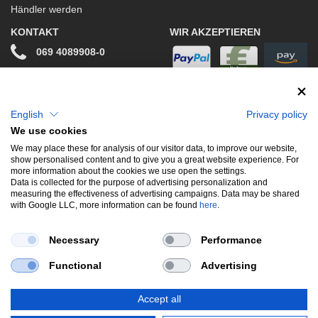
Händler werden
KONTAKT
WIR AKZEPTIEREN
069 4089908-0
info@stwtuning.de
WIR VERSENDEN MIT
Social Media
English
Privacy policy
We use cookies
Facebook
We may place these for analysis of our visitor data, to improve our website,
show personalised content and to give you a great website experience. For
Instagram
more information about the cookies we use open the settings.
Data is collected for the purpose of advertising personalization and
measuring the effectiveness of advertising campaigns. Data may be shared
with Google LLC, more information can be found
here
.
UNSERE BELIEBTESTEN PRODUKTE
Necessary
Performance
Gewindefahrwerke
Performance
Auspuffklappen
Functional
Advertising
Endschalldämpfer
Bremsscheiben
Carbon
Style & Aerodynamik
Accept all
*Alle Preise verstehen sich inkl. MwSt. zzgl.
Versandkosten
. Versandkostenfrei