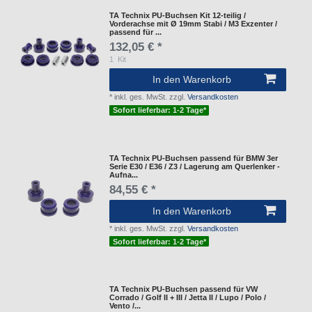
TA Technix PU-Buchsen Kit 12-teilig /
Vorderachse mit Ø 19mm Stabi / M3 Exzenter /
passend für ...
132,05 € *
1
Kit
In den Warenkorb
*
inkl. ges. MwSt.
zzgl.
Versandkosten
Sofort lieferbar: 1-2 Tage*
TA Technix PU-Buchsen passend für BMW 3er
Serie E30 / E36 / Z3 / Lagerung am Querlenker -
Aufna...
84,55 € *
In den Warenkorb
*
inkl. ges. MwSt.
zzgl.
Versandkosten
Sofort lieferbar: 1-2 Tage*
TA Technix PU-Buchsen passend für VW
Corrado / Golf II + III / Jetta II / Lupo / Polo /
Vento /...