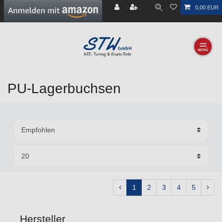
0,00 EUR
☰
PU-Lagerbuchsen
1
2
3
4
5
Hersteller