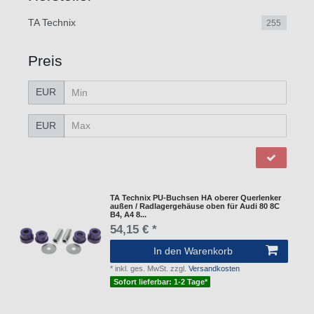
TA Technix
255
Preis
EUR
EUR
TA Technix PU-Buchsen HA oberer Querlenker
außen / Radlagergehäuse oben für Audi 80 8C
B4, A4 8...
54,15 € *
In den Warenkorb
*
inkl. ges. MwSt.
zzgl.
Versandkosten
Sofort lieferbar: 1-2 Tage*