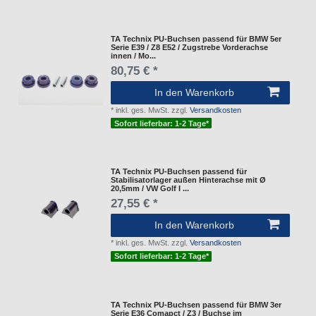
TA Technix PU-Buchsen passend für BMW 5er
Serie E39 / Z8 E52 / Zugstrebe Vorderachse
innen / Mo...
80,75 € *
In den Warenkorb
*
inkl. ges. MwSt.
zzgl.
Versandkosten
Sofort lieferbar: 1-2 Tage*
TA Technix PU-Buchsen passend für
Stabilisatorlager außen Hinterachse mit Ø
20,5mm / VW Golf I ...
27,55 € *
In den Warenkorb
*
inkl. ges. MwSt.
zzgl.
Versandkosten
Sofort lieferbar: 1-2 Tage*
TA Technix PU-Buchsen passend für BMW 3er
Serie E36 Comapct / Z3 / Buchse im