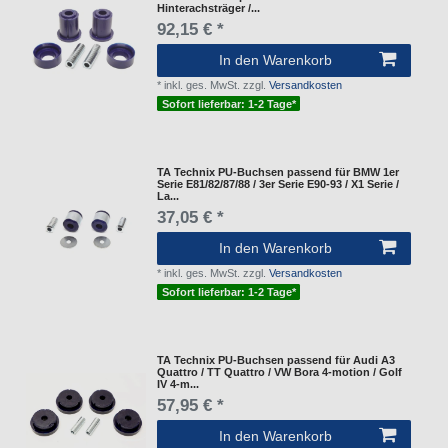
Hinterachsträger /...
92,15 € *
In den Warenkorb
*
inkl. ges. MwSt.
zzgl.
Versandkosten
Sofort lieferbar: 1-2 Tage*
TA Technix PU-Buchsen passend für BMW 1er
Serie E81/82/87/88 / 3er Serie E90-93 / X1 Serie /
La...
37,05 € *
In den Warenkorb
*
inkl. ges. MwSt.
zzgl.
Versandkosten
Sofort lieferbar: 1-2 Tage*
TA Technix PU-Buchsen passend für Audi A3
Quattro / TT Quattro / VW Bora 4-motion / Golf
IV 4-m...
57,95 € *
In den Warenkorb