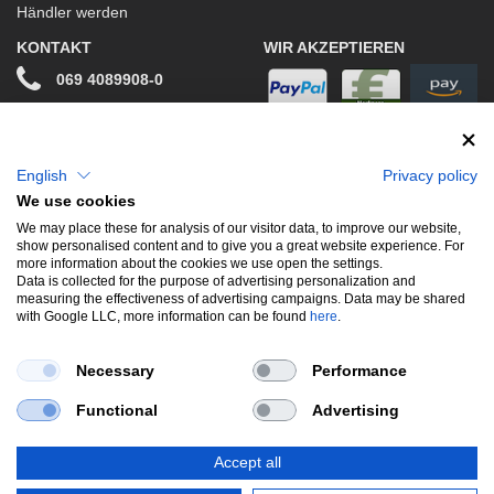
Händler werden
KONTAKT
WIR AKZEPTIEREN
069 4089908-0
info@stwtuning.de
WIR VERSENDEN MIT
Social Media
English
Privacy policy
We use cookies
Facebook
We may place these for analysis of our visitor data, to improve our website,
show personalised content and to give you a great website experience. For
Instagram
more information about the cookies we use open the settings.
Data is collected for the purpose of advertising personalization and
measuring the effectiveness of advertising campaigns. Data may be shared
with Google LLC, more information can be found
here
.
UNSERE BELIEBTESTEN PRODUKTE
Necessary
Performance
Gewindefahrwerke
Performance
Auspuffklappen
Functional
Advertising
Endschalldämpfer
Bremsscheiben
Carbon
Style & Aerodynamik
Accept all
*Alle Preise verstehen sich inkl. MwSt. zzgl.
Versandkosten
. Versandkostenfrei