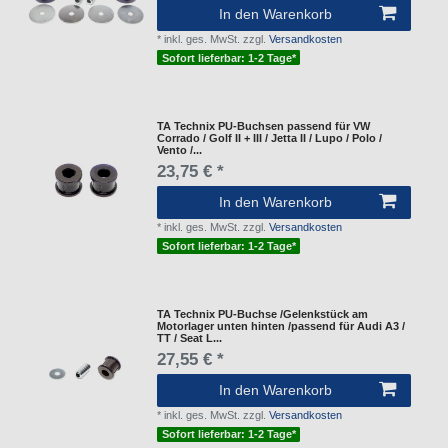
In den Warenkorb
*
inkl. ges. MwSt.
zzgl.
Versandkosten
Sofort lieferbar: 1-2 Tage*
TA Technix PU-Buchsen passend für VW
Corrado / Golf II + III / Jetta II / Lupo / Polo /
Vento /...
23,75 € *
In den Warenkorb
*
inkl. ges. MwSt.
zzgl.
Versandkosten
Sofort lieferbar: 1-2 Tage*
TA Technix PU-Buchse /Gelenkstück am
Motorlager unten hinten /passend für Audi A3 /
TT / Seat L...
27,55 € *
In den Warenkorb
*
inkl. ges. MwSt.
zzgl.
Versandkosten
Sofort lieferbar: 1-2 Tage*