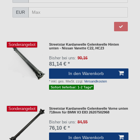
EUR
Sonderangebot
Streetstar Kardanwelle Gelenkwelle Hinten
unten - Nissan Vanette C22, HC23
Bisher bei uns:
90,16
81,14 € *
In den Warenkorb
*
inkl. ges. MwSt.
zzgl.
Versandkosten
Sofort lieferbar: 1-2 Tage*
Sonderangebot
Streetstar Kardanwelle Gelenkwelle Vorne unten
718mm für BMW X3 E83 26207502968
Bisher bei uns:
84,55
76,10 € *
In den Warenkorb