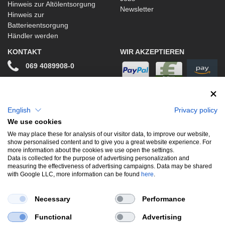
Hinweis zur Altölentsorgung
Newsletter
Hinweis zur
Batterieentsorgung
Händler werden
KONTAKT
WIR AKZEPTIEREN
069 4089908-0
info@stwtuning.de
WIR VERSENDEN MIT
Social Media
English
Privacy policy
We use cookies
Facebook
We may place these for analysis of our visitor data, to improve our website,
show personalised content and to give you a great website experience. For
Instagram
more information about the cookies we use open the settings.
Data is collected for the purpose of advertising personalization and
measuring the effectiveness of advertising campaigns. Data may be shared
with Google LLC, more information can be found
here
.
UNSERE BELIEBTESTEN PRODUKTE
Necessary
Performance
Gewindefahrwerke
Performance
Auspuffklappen
Functional
Advertising
Endschalldämpfer
Bremsscheiben
Carbon
Style & Aerodynamik