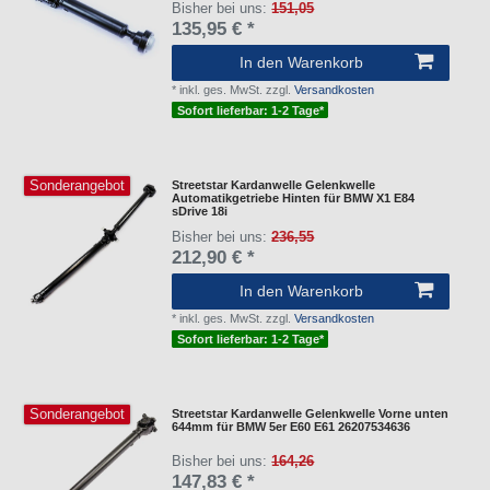
Bisher bei uns:
151,05
135,95 € *
In den Warenkorb
*
inkl. ges. MwSt.
zzgl.
Versandkosten
Sofort lieferbar: 1-2 Tage*
Sonderangebot
Streetstar Kardanwelle Gelenkwelle
Automatikgetriebe Hinten für BMW X1 E84
sDrive 18i
Bisher bei uns:
236,55
212,90 € *
In den Warenkorb
*
inkl. ges. MwSt.
zzgl.
Versandkosten
Sofort lieferbar: 1-2 Tage*
Sonderangebot
Streetstar Kardanwelle Gelenkwelle Vorne unten
644mm für BMW 5er E60 E61 26207534636
Bisher bei uns:
164,26
147,83 € *