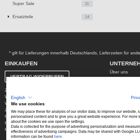
Super Sale
11
Ersatzteile
14
* gilt für Lieferungen innerhalb Deutschlands, Lieferzeiten für an
EINKAUFEN
UNTERNE
Über uns
VERTRAG WIDERRUFEN
Kontakt
AGB
Zahlung & Versand
Ergänzende AG
Widerrufsbelehrung
English
Priv
Datenschutzer
Warenkorb
We use cookies
Impressum
Zur Kasse
Jobs
We may place these for analysis of our visitor data, to improve our website,
Hinweis zur Altölentsorgung
personalised content and to give you a great website experience. For more 
Newsletter
about the cookies we use open the settings.
Hinweis zur Batterieentsorgung
Data is collected for the purpose of advertising personalization and measuri
Händler werden
effectiveness of advertising campaigns. Data may be shared with Google L
information can be found
here
.