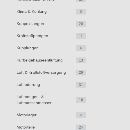
Klima & Kühlung
6
Koppelstangen
20
Kraftstoffpumpen
11
Kupplungen
4
Kurbelgehäuseentlüftung
13
Luft & Kraftstoffversorgung
26
Luftfederung
31
Luftmengen- &
16
Luftmassenmesser
Motorlager
2
Motorteile
24