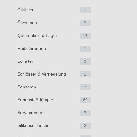
Ölkühler
1
Ölwannen
9
Querlenker- & Lager
17
Radschrauben
1
Schalter
3
Schlösser & Verriegelung
1
Sensoren
7
Serienstoßdämpfer
69
Servopumpen
7
Silikonschläuche
2