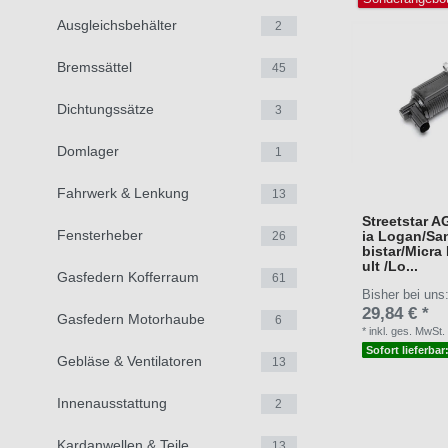
Ausgleichsbehälter
2
Bremssättel
45
Dichtungssätze
3
Domlager
1
Fahrwerk & Lenkung
13
Streetstar A
Fensterheber
ia Logan/Sa
26
bistar/Micra I
ult /Lo...
Gasfedern Kofferraum
61
Bisher bei uns
29,84 € *
Gasfedern Motorhaube
6
*
inkl. ges. MwSt.
Sofort lieferbar
Gebläse & Ventilatoren
13
Innenausstattung
2
Kardanwellen & Teile
13