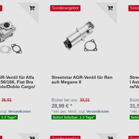
t
Sonderangebot
Sond
R-Ventil für Alfa
Streetstar AGR-Ventil für Ren
Stre
6/166, Fiat Bra
ault Megane II
l As
blo/Doblo Cargo/
ra/V
.
:
26,51
Bisher bei uns:
32,21
Bish
28,99 € *
31,5
zzgl.
Versandkosten
*
inkl. ges. MwSt.
zzgl.
Versandkosten
*
inkl
: 1-2 Tage*
Sofort lieferbar: 1-2 Tage*
Sofor
t
Sonderangebot
Sond