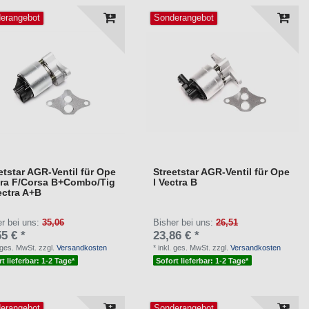
erangebot
Sonderangebot
etstar AGR-Ventil für Ope
Streetstar AGR-Ventil für Ope
tra F/Corsa B+Combo/Tig
l Vectra B
ectra A+B
er bei uns:
35,06
Bisher bei uns:
26,51
5 € *
23,86 € *
. ges. MwSt.
zzgl.
Versandkosten
*
inkl. ges. MwSt.
zzgl.
Versandkosten
t lieferbar: 1-2 Tage*
Sofort lieferbar: 1-2 Tage*
erangebot
Sonderangebot