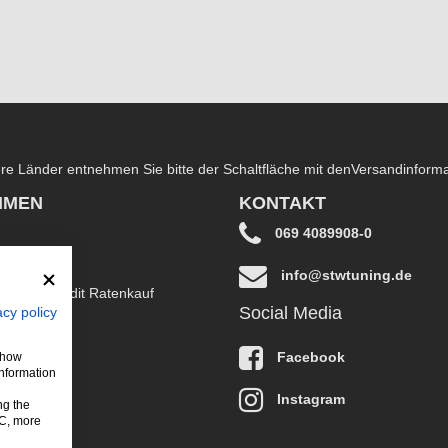
dere Länder entnehmen Sie bitte der Schaltfläche mit den
Versandinform
HMEN
KONTAKT
069 4089908-0
info@stwtuning.de
B EasyCredit Ratenkauf
Social Media
acy policy
klärung
Facebook
 show
information
Instagram
ng the
LC, more