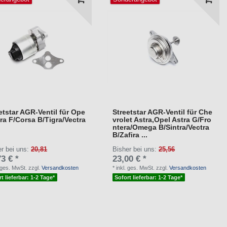
etstar AGR-Ventil für Ope
Streetstar AGR-Ventil für Che
tra F/Corsa B/Tigra/Vectra
vrolet Astra,Opel Astra G/Fro
ntera/Omega B/Sintra/Vectra
B/Zafira ...
er bei uns:
20,81
Bisher bei uns:
25,56
3 € *
23,00 € *
. ges. MwSt.
zzgl.
Versandkosten
*
inkl. ges. MwSt.
zzgl.
Versandkosten
t lieferbar: 1-2 Tage*
Sofort lieferbar: 1-2 Tage*