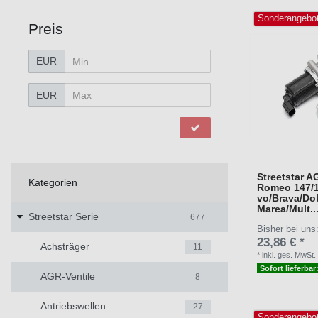
Sonderangebo
Preis
EUR
EUR
Streetstar AG
Kategorien
Romeo 147/15
vo/Brava/Do
Marea/Mult..
Streetstar Serie
677
Bisher bei uns
23,86 € *
Achsträger
11
*
inkl. ges. MwSt.
Sofort lieferbar
AGR-Ventile
8
Antriebswellen
27
Sonderangebo