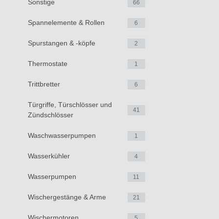
Sonstige
66
Spannelemente & Rollen
6
Spurstangen & -köpfe
2
Thermostate
1
Trittbretter
6
Türgriffe, Türschlösser und
41
Zündschlösser
Waschwasserpumpen
1
Wasserkühler
4
Wasserpumpen
11
Wischergestänge & Arme
21
Wischermotoren
5