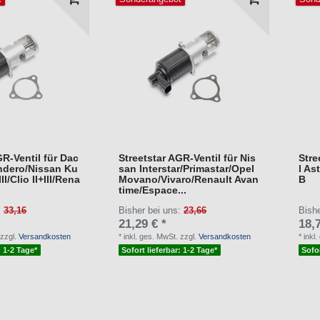
GR-Ventil für Dac
Streetstar AGR-Ventil für Nis
Stre
ndero/Nissan Ku
san Interstar/Primastar/Opel
l As
II/Clio II+III/Rena
Movano/Vivaro/Renault Avan
B
time/Espace...
:
33,16
Bisher bei uns:
23,66
Bish
21,29 € *
18,7
zzgl.
Versandkosten
*
inkl. ges. MwSt.
zzgl.
Versandkosten
*
inkl
: 1-2 Tage*
Sofort lieferbar: 1-2 Tage*
Sofor