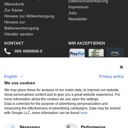
Datenschutzerklärung
Warenkorb
Impressum
Zur Kasse
Jobs
Hinweis zur Altölentsorgung
Newsletter
Hinweis zur
Batterieentsorgung
Händler werden
KONTAKT
WIR AKZEPTIEREN
069 4089908-0
info@stwtuning.de
WIR VERSENDEN MIT
Social Media
English
Privacy policy
We use cookies
Facebook
We may place these for analysis of our visitor data, to improve our website,
show personalised content and to give you a great website experience. For
Instagram
more information about the cookies we use open the settings.
Data is collected for the purpose of advertising personalization and
measuring the effectiveness of advertising campaigns. Data may be shared
with Google LLC, more information can be found
here
.
UNSERE BELIEBTESTEN PRODUKTE
Necessary
Performance