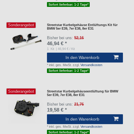
Sofort lieferbar: 1-2 Tage*
Sonderangebot
Streetstar Kurbelgehäuse Entlüftungs Kit für
BMW 5er E39, 7er E38, 8er E31
Bisher bei uns:
52,16
46,94 € *
1
Kit
| 46,94 € / Kit
In den Warenkorb
*
inkl. ges. MwSt.
zzgl.
Versandkosten
Sofort lieferbar: 1-2 Tage*
Sonderangebot
Streetstar Kurbelgehäuseentlüftung für BMW
5er E39, 7er E38, 8er E31
Bisher bei uns:
21,76
19,58 € *
In den Warenkorb
*
inkl. ges. MwSt.
zzgl.
Versandkosten
Sofort lieferbar: 1-2 Tage*