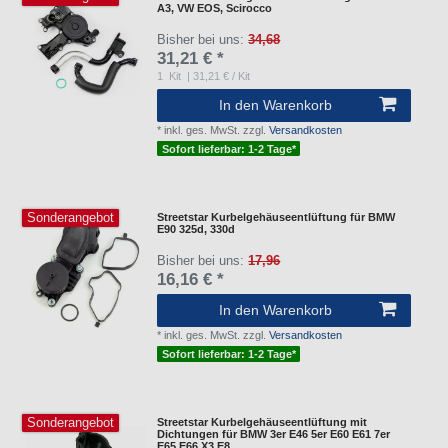
A3, VW EOS, Scirocco
Bisher bei uns:
34,68
31,21 € *
1
Kit
| 31,21 € / Kit
In den Warenkorb
*
inkl. ges. MwSt.
zzgl.
Versandkosten
Sofort lieferbar: 1-2 Tage*
Sonderangebot
Streetstar Kurbelgehäuseentlüftung für BMW
E90 325d, 330d
Bisher bei uns:
17,96
16,16 € *
In den Warenkorb
*
inkl. ges. MwSt.
zzgl.
Versandkosten
Sofort lieferbar: 1-2 Tage*
Sonderangebot
Streetstar Kurbelgehäuseentlüftung mit
Dichtungen für BMW 3er E46 5er E60 E61 7er
E65 E66 X3 E8...