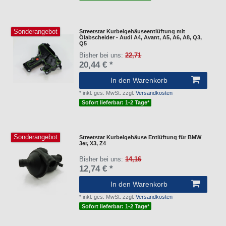
Sonderangebot
Streetstar Kurbelgehäuseentlüftung mit
Ölabscheider - Audi A4, Avant, A5, A6, A8, Q3,
Q5
Bisher bei uns:
22,71
20,44 € *
In den Warenkorb
*
inkl. ges. MwSt.
zzgl.
Versandkosten
Sofort lieferbar: 1-2 Tage*
Sonderangebot
Streetstar Kurbelgehäuse Entlüftung für BMW
3er, X3, Z4
Bisher bei uns:
14,16
12,74 € *
In den Warenkorb
*
inkl. ges. MwSt.
zzgl.
Versandkosten
Sofort lieferbar: 1-2 Tage*