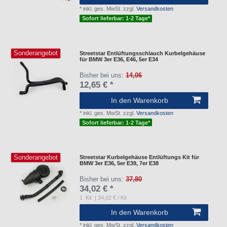
*
inkl. ges. MwSt.
zzgl.
Versandkosten
Sofort lieferbar: 1-2 Tage*
Sonderangebot
Streetstar Entlüftungsschlauch Kurbelgehäuse
für BMW 3er E36, E46, 5er E34
Bisher bei uns:
14,06
12,65 € *
In den Warenkorb
*
inkl. ges. MwSt.
zzgl.
Versandkosten
Sofort lieferbar: 1-2 Tage*
Sonderangebot
Streetstar Kurbelgehäuse Entlüftungs Kit für
BMW 3er E36, 5er E39, 7er E38
Bisher bei uns:
37,80
34,02 € *
1
Kit
| 34,02 € / Kit
In den Warenkorb
*
inkl. ges. MwSt.
zzgl.
Versandkosten