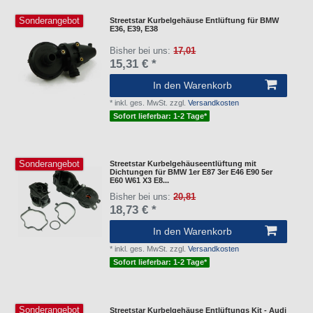
Sonderangebot
Streetstar Kurbelgehäuse Entlüftung für BMW
E36, E39, E38
Bisher bei uns:
17,01
15,31 € *
In den Warenkorb
*
inkl. ges. MwSt.
zzgl.
Versandkosten
Sofort lieferbar: 1-2 Tage*
Sonderangebot
Streetstar Kurbelgehäuseentlüftung mit
Dichtungen für BMW 1er E87 3er E46 E90 5er
E60 W61 X3 E8...
Bisher bei uns:
20,81
18,73 € *
In den Warenkorb
*
inkl. ges. MwSt.
zzgl.
Versandkosten
Sofort lieferbar: 1-2 Tage*
Sonderangebot
Streetstar Kurbelgehäuse Entlüftungs Kit - Audi