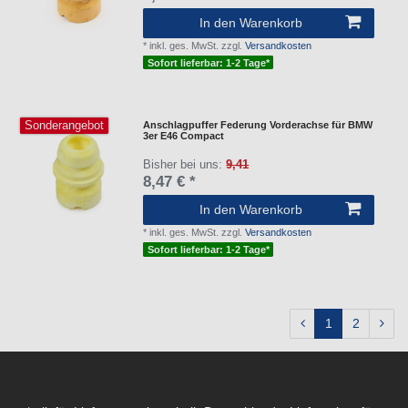
In den Warenkorb
*
inkl. ges. MwSt.
zzgl.
Versandkosten
Sofort lieferbar: 1-2 Tage*
Sonderangebot
Anschlagpuffer Federung Vorderachse für BMW
3er E46 Compact
Bisher bei uns:
9,41
8,47 € *
In den Warenkorb
*
inkl. ges. MwSt.
zzgl.
Versandkosten
Sofort lieferbar: 1-2 Tage*
1
2