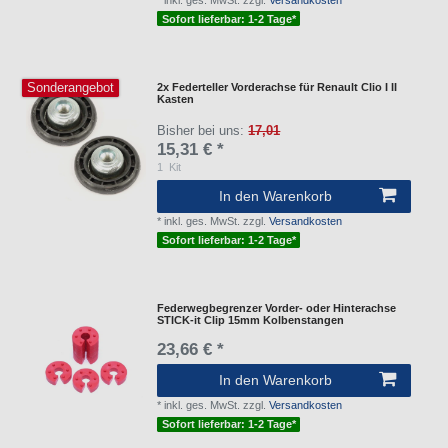
Sofort lieferbar: 1-2 Tage*
Sonderangebot
2x Federteller Vorderachse für Renault Clio I II
Kasten
Bisher bei uns:
17,01
15,31 € *
1
Kit
In den Warenkorb
*
inkl. ges. MwSt.
zzgl.
Versandkosten
Sofort lieferbar: 1-2 Tage*
Federwegbegrenzer Vorder- oder Hinterachse
STICK-it Clip 15mm Kolbenstangen
23,66 € *
In den Warenkorb
*
inkl. ges. MwSt.
zzgl.
Versandkosten
Sofort lieferbar: 1-2 Tage*