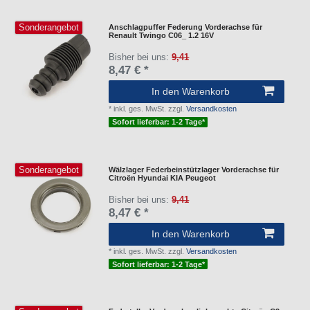
Sonderangebot
Anschlagpuffer Federung Vorderachse für
Renault Twingo C06_ 1.2 16V
Bisher bei uns:
9,41
8,47 € *
In den Warenkorb
*
inkl. ges. MwSt.
zzgl.
Versandkosten
Sofort lieferbar: 1-2 Tage*
Sonderangebot
Wälzlager Federbeinstützlager Vorderachse für
Citroën Hyundai KIA Peugeot
Bisher bei uns:
9,41
8,47 € *
In den Warenkorb
*
inkl. ges. MwSt.
zzgl.
Versandkosten
Sofort lieferbar: 1-2 Tage*