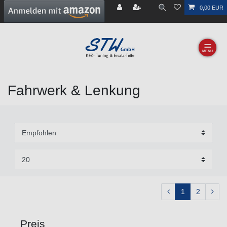
0,00 EUR
☰
Fahrwerk & Lenkung
1
2
Preis