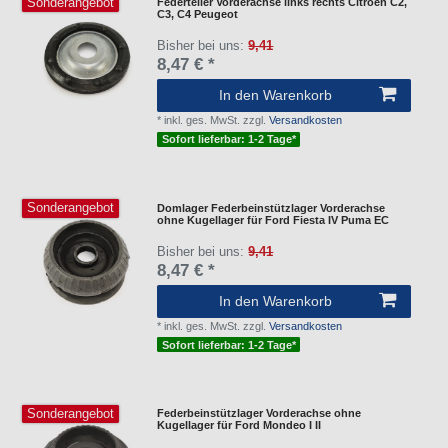
Sonderangebot
Federteller Vorderachse links rechts Citroën C2,
C3, C4 Peugeot
Bisher bei uns:
9,41
8,47 € *
In den Warenkorb
*
inkl. ges. MwSt.
zzgl.
Versandkosten
Sofort lieferbar: 1-2 Tage*
Sonderangebot
Domlager Federbeinstützlager Vorderachse
ohne Kugellager für Ford Fiesta IV Puma EC
Bisher bei uns:
9,41
8,47 € *
In den Warenkorb
*
inkl. ges. MwSt.
zzgl.
Versandkosten
Sofort lieferbar: 1-2 Tage*
Sonderangebot
Federbeinstützlager Vorderachse ohne
Kugellager für Ford Mondeo I II