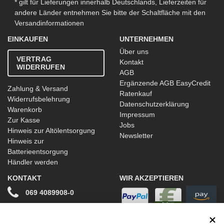
* gilt für Lieferungen innerhalb Deutschlands, Lieferzeiten für
andere Länder entnehmen Sie bitte der Schaltfläche mit den
Versandinformationen
EINKAUFEN
UNTERNEHMEN
Über uns
VERTRAG
Kontakt
WIDERRUFEN
AGB
Ergänzende AGB EasyCredit
Zahlung & Versand
Ratenkauf
Widerrufsbelehrung
Datenschutzerklärung
Warenkorb
Impressum
Zur Kasse
Jobs
Hinweis zur Altölentsorgung
Newsletter
Hinweis zur
Batterieentsorgung
Händler werden
KONTAKT
WIR AKZEPTIEREN
069 4089908-0
info@stwtuning.de
WIR VERSENDEN MIT