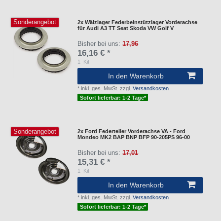
Sonderangebot
2x Wälzlager Federbeinstützlager Vorderachse
für Audi A3 TT Seat Skoda VW Golf V
Bisher bei uns:
17,96
16,16 € *
1
Kit
In den Warenkorb
*
inkl. ges. MwSt.
zzgl.
Versandkosten
Sofort lieferbar: 1-2 Tage*
Sonderangebot
2x Ford Federteller Vorderachse VA - Ford
Mondeo MK2 BAP BNP BFP 90-205PS 96-00
Bisher bei uns:
17,01
15,31 € *
1
Kit
In den Warenkorb
*
inkl. ges. MwSt.
zzgl.
Versandkosten
Sofort lieferbar: 1-2 Tage*