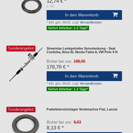
12,74 € *
1
Kit
In den Warenkorb
*
inkl. ges. MwSt.
zzgl.
Versandkosten
Sofort lieferbar: 1-2 Tage*
Sonderangebot
Streetstar Lenkgetriebe Servolenkung - Seat
Cordoba, Ibiza III, Skoda Fabia II, VW Polo 9 N
Bisher bei uns:
198,55
178,70 € *
In den Warenkorb
*
inkl. ges. MwSt.
zzgl.
Versandkosten
Sofort lieferbar: 1-2 Tage*
Sonderangebot
Federbeinstützlager Vorderachse Fiat, Lancia
Bisher bei uns:
9,03
8,13 € *