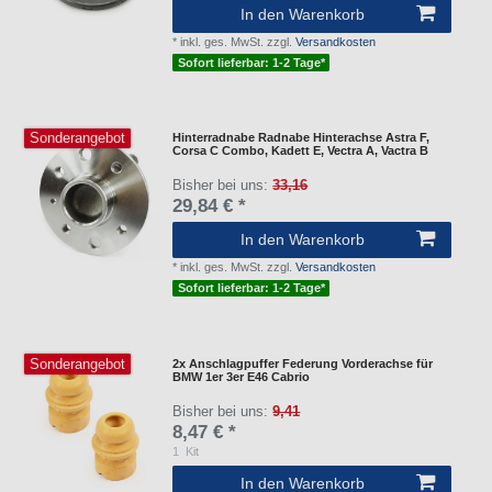
In den Warenkorb
*
inkl. ges. MwSt.
zzgl.
Versandkosten
Sofort lieferbar: 1-2 Tage*
Sonderangebot
Hinterradnabe Radnabe Hinterachse Astra F,
Corsa C Combo, Kadett E, Vectra A, Vactra B
Bisher bei uns:
33,16
29,84 € *
In den Warenkorb
*
inkl. ges. MwSt.
zzgl.
Versandkosten
Sofort lieferbar: 1-2 Tage*
Sonderangebot
2x Anschlagpuffer Federung Vorderachse für
BMW 1er 3er E46 Cabrio
Bisher bei uns:
9,41
8,47 € *
1
Kit
In den Warenkorb