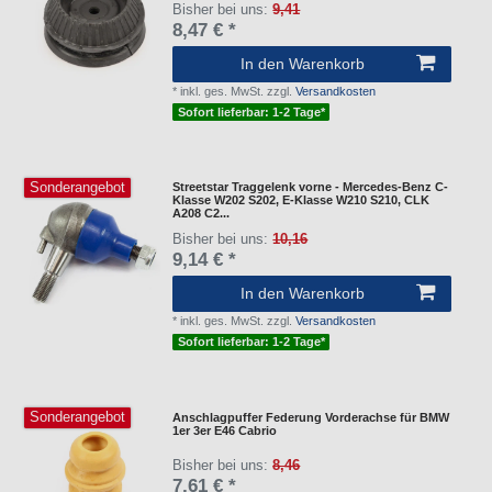
Bisher bei uns:
9,41
8,47 € *
In den Warenkorb
*
inkl. ges. MwSt.
zzgl.
Versandkosten
Sofort lieferbar: 1-2 Tage*
Sonderangebot
Streetstar Traggelenk vorne - Mercedes-Benz C-
Klasse W202 S202, E-Klasse W210 S210, CLK
A208 C2...
Bisher bei uns:
10,16
9,14 € *
In den Warenkorb
*
inkl. ges. MwSt.
zzgl.
Versandkosten
Sofort lieferbar: 1-2 Tage*
Sonderangebot
Anschlagpuffer Federung Vorderachse für BMW
1er 3er E46 Cabrio
Bisher bei uns:
8,46
7,61 € *