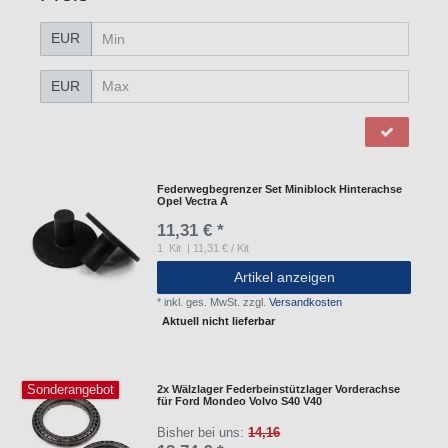
EUR
EUR
Federwegbegrenzer Set Miniblock Hinterachse
Opel Vectra A
11,31 € *
1
Kit
| 11,31 € / Kit
Artikel anzeigen
*
inkl. ges. MwSt.
zzgl.
Versandkosten
Aktuell nicht lieferbar
Sonderangebot
2x Wälzlager Federbeinstützlager Vorderachse
für Ford Mondeo Volvo S40 V40
Bisher bei uns:
14,16