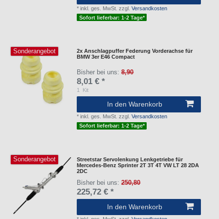
*
inkl. ges. MwSt.
zzgl.
Versandkosten
Sofort lieferbar: 1-2 Tage*
Sonderangebot
2x Anschlagpuffer Federung Vorderachse für
BMW 3er E46 Compact
Bisher bei uns:
8,90
8,01 € *
1
Kit
In den Warenkorb
*
inkl. ges. MwSt.
zzgl.
Versandkosten
Sofort lieferbar: 1-2 Tage*
Sonderangebot
Streetstar Servolenkung Lenkgetriebe für
Mercedes-Benz Sprinter 2T 3T 4T VW LT 28 2DA
2DC
Bisher bei uns:
250,80
225,72 € *
In den Warenkorb
*
inkl. ges. MwSt.
zzgl.
Versandkosten