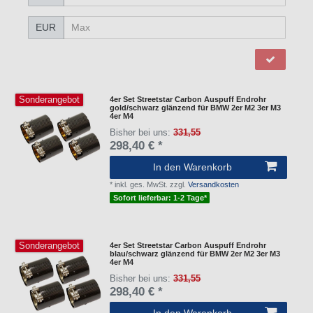
EUR
Sonderangebot
4er Set Streetstar Carbon Auspuff Endrohr
gold/schwarz glänzend für BMW 2er M2 3er M3
4er M4
Bisher bei uns:
331,55
298,40 € *
In den Warenkorb
*
inkl. ges. MwSt.
zzgl.
Versandkosten
Sofort lieferbar: 1-2 Tage*
Sonderangebot
4er Set Streetstar Carbon Auspuff Endrohr
blau/schwarz glänzend für BMW 2er M2 3er M3
4er M4
Bisher bei uns:
331,55
298,40 € *