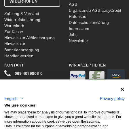
WIDERRUFEN
AGB
Ergänzende AGB EasyCredit
Zahlung & Versand
Ratenkauf
Widerrufsbelehrung
Datenschutzerklärung
Warenkorb
Impressum
Zur Kasse
Jobs
Hinweis zur Altölentsorgung
Newsletter
Hinweis zur
Batterieentsorgung
Händler werden
KONTAKT
WIR AKZEPTIEREN
069 4089908-0
info@stwtuning.de
WIR VERSENDEN MIT
Social Media
English
Privacy policy
We use cookies
Facebook
We may place these for analysis of our visitor data, to improve our website,
show personalised content and to give you a great website experience. For
Instagram
more information about the cookies we use open the settings.
Data is collected for the purpose of advertising personalization and