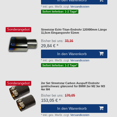
In den Warenkorb
*
inkl. ges. MwSt.
zzgl.
Versandkosten
Sofort lieferbar: 1-2 Tage*
Sonderangebot
Streetstar Echt-Titan-Endrohr 120X80mm Länge
11,5cm Eingangsrohr 51mm
Bisher bei uns:
33,16
29,84 € *
In den Warenkorb
*
inkl. ges. MwSt.
zzgl.
Versandkosten
Sofort lieferbar: 1-2 Tage*
Sonderangebot
2er Set Streetstar Carbon Auspuff Endrohr
gold/schwarz glänzend für BMW 2er M2 3er M3
4er M4
Bisher bei uns:
170,05
153,05 € *
In den Warenkorb
*
inkl. ges. MwSt.
zzgl.
Versandkosten