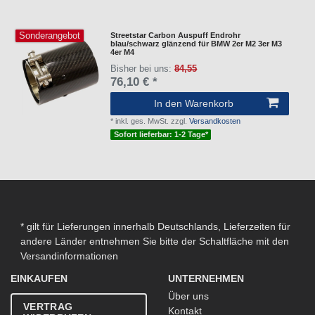
Sonderangebot
Streetstar Carbon Auspuff Endrohr
blau/schwarz glänzend für BMW 2er M2 3er M3
4er M4
Bisher bei uns:
84,55
76,10 € *
In den Warenkorb
*
inkl. ges. MwSt.
zzgl.
Versandkosten
Sofort lieferbar: 1-2 Tage*
* gilt für Lieferungen innerhalb Deutschlands, Lieferzeiten für
andere Länder entnehmen Sie bitte der Schaltfläche mit den
Versandinformationen
EINKAUFEN
UNTERNEHMEN
Über uns
VERTRAG
Kontakt