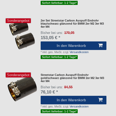
Sofort lieferbar: 1-2 Tage*
Sonderangebot
2er Set Streetstar Carbon Auspuff Endrohr
blau/schwarz glänzend für BMW 2er M2 3er M3
4er M4
Bisher bei uns:
170,05
153,05 € *
In den Warenkorb
*
inkl. ges. MwSt.
zzgl.
Versandkosten
Sofort lieferbar: 1-2 Tage*
Sonderangebot
Streetstar Carbon Auspuff Endrohr
gold/schwarz glänzend für BMW 2er M2 3er M3
4er M4
Bisher bei uns:
84,55
76,10 € *
In den Warenkorb
*
inkl. ges. MwSt.
zzgl.
Versandkosten
Sofort lieferbar: 1-2 Tage*