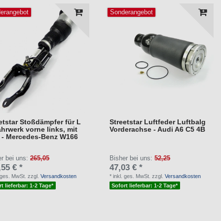
erangebot
Sonderangebot
etstar Stoßdämpfer für L
Streetstar Luftfeder Luftbalg
ahrwerk vorne links, mit
Vorderachse - Audi A6 C5 4B
 - Mercedes-Benz W166
er bei uns:
265,05
Bisher bei uns:
52,25
,55 € *
47,03 € *
. ges. MwSt.
zzgl.
Versandkosten
*
inkl. ges. MwSt.
zzgl.
Versandkosten
t lieferbar: 1-2 Tage*
Sofort lieferbar: 1-2 Tage*