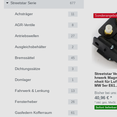
Streetstar Serie
677
Achsträger
11
Sonderangebo
AGR-Ventile
8
Antriebswellen
27
Ausgleichsbehälter
2
Bremssättel
45
Dichtungssätze
3
Streetstar Ve
hrwerk Magne
Domlager
1
nheit für Lu
MW 5er E61..
Fahrwerk & Lenkung
13
Bisher bei uns
40,96 € *
Fensterheber
26
*
inkl. ges. MwSt.
Sofort lieferbar
Gasfedern Kofferraum
61