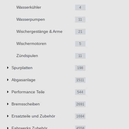
Wasserkühler
4
Wasserpumpen
11
Wischergestänge & Arme
21
Wischermotoren
5
Zündspulen
11
Spurplatten
198
Abgasanlage
1511
Performance Teile
544
Bremsscheiben
2691
Ersatzteile und Zubehör
1694
Fahrwerks Zubehör
4558