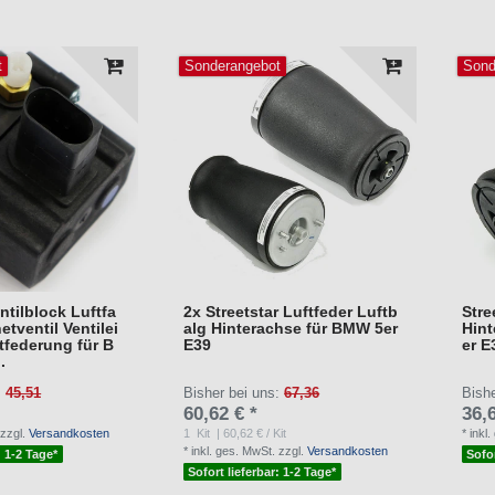
t
Sonderangebot
Sond
ntilblock Luftfa
2x Streetstar Luftfeder Luftb
Stre
tventil Ventilei
alg Hinterachse für BMW 5er
Hint
ftfederung für B
E39
er E
.
:
45,51
Bisher bei uns:
67,36
Bish
60,62 € *
36,6
zzgl.
Versandkosten
1
Kit
| 60,62 € / Kit
*
inkl
*
inkl. ges. MwSt.
zzgl.
Versandkosten
: 1-2 Tage*
Sofor
Sofort lieferbar: 1-2 Tage*