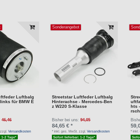
t
Sonderangebot
Sond
uftfeder Luftbalg
Streetstar Luftfeder Luftbalg
Stre
 links für BMW E
Hinterachse - Mercedes-Ben
uftf
z W220 S-Klasse
hts 
rsc
:
46,46
Bisher bei uns:
94,05
Bish
84,65 € *
59,0
zzgl.
Versandkosten
*
inkl. ges. MwSt.
zzgl.
Versandkosten
*
inkl
: 1-2 Tage*
Sofort lieferbar: 1-2 Tage*
Sofor