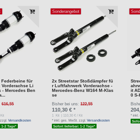
t
Sonderangebot
Sond
r Federbeine für
2x Streetstar Stoßdämpfer fü
Stre
 Vorderachse Li
r Luftfahrwerk Vorderachse -
ahrw
s - Mercedes Ben
Mercedes-Benz W164 M-Klas
it A
...
se
0 S-
:
616,55
Bisher bei uns:
122,55
Bish
110,30 € *
204
Kit
1
Kit
| 110,30 € / Kit
*
inkl
zzgl.
Versandkosten
*
inkl. ges. MwSt.
zzgl.
Versandkosten
Sofor
: 1-2 Tage*
Sofort lieferbar: 1-2 Tage*