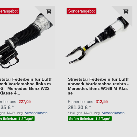
erangebot
Sonderangebot
etstar Federbein für Luftf
Streetstar Federbein für Luftf
erk Vorderachse links m
ahrwerk Vorderachse rechts -
DS - Mercedes-Benz W22
Mercedes Benz W166 M-Klas
Klasse 4...
se
er bei uns:
227,05
Bisher bei uns:
312,55
,35 € *
281,30 € *
. ges. MwSt.
zzgl.
Versandkosten
*
inkl. ges. MwSt.
zzgl.
Versandkosten
t lieferbar: 1-2 Tage*
Sofort lieferbar: 1-2 Tage*