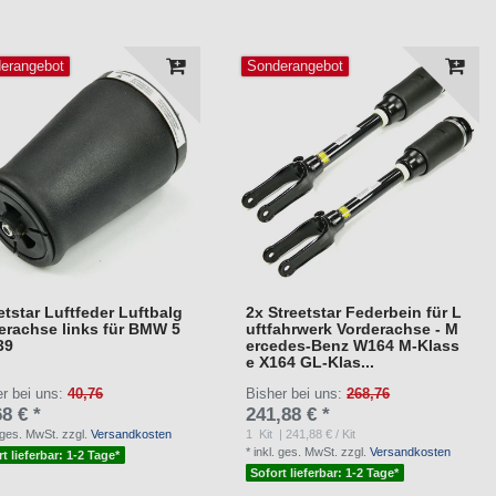
erangebot
Sonderangebot
etstar Luftfeder Luftbalg
2x Streetstar Federbein für L
erachse links für BMW 5
uftfahrwerk Vorderachse - M
39
ercedes-Benz W164 M-Klass
e X164 GL-Klas...
er bei uns:
40,76
Bisher bei uns:
268,76
8 € *
241,88 € *
. ges. MwSt.
zzgl.
Versandkosten
1
Kit
| 241,88 € / Kit
*
inkl. ges. MwSt.
zzgl.
Versandkosten
t lieferbar: 1-2 Tage*
Sofort lieferbar: 1-2 Tage*