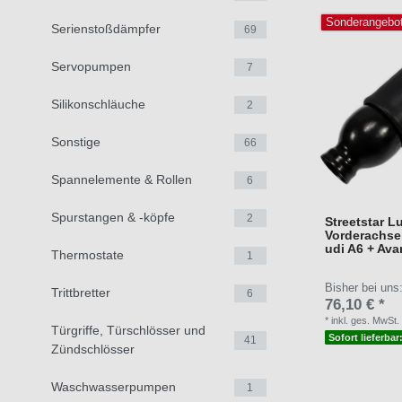
Sonderangebo
Serienstoßdämpfer
69
Servopumpen
7
Silikonschläuche
2
Sonstige
66
Spannelemente & Rollen
6
Spurstangen & -köpfe
2
Streetstar L
Vorderachse 
udi A6 + Ava
Thermostate
1
Bisher bei uns
Trittbretter
6
76,10 € *
*
inkl. ges. MwSt.
Türgriffe, Türschlösser und
Sofort lieferbar
41
Zündschlösser
Waschwasserpumpen
1