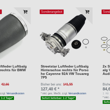
t
Sonderangebot
Sond
uftfeder Luftbalg
Streetstar Luftfeder Luftbalg
2x S
 rechts für BMW
Hinterachse rechts für Porsc
alg 
he Cayenne 92A VW Touareg
Aud
7P5
:
42,66
Bisher bei uns:
141,55
Bish
127,40 € *
84,6
zzgl.
Versandkosten
*
inkl. ges. MwSt.
zzgl.
Versandkosten
1
Kit
*
inkl
: 1-2 Tage*
Sofort lieferbar: 1-2 Tage*
Sofor