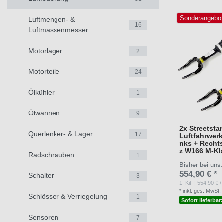
Sonderangebo
Luftmengen- &
16
Luftmassenmesser
Motorlager
2
Motorteile
24
Ölkühler
1
Ölwannen
9
2x Streetsta
Querlenker- & Lager
17
Luftfahrwerk
nks + Recht
z W166 M-Kla
Radschrauben
1
Bisher bei uns
554,90 € *
Schalter
3
1
Kit
| 554,90 € / 
*
inkl. ges. MwSt.
Schlösser & Verriegelung
1
Sofort lieferbar
Sensoren
7