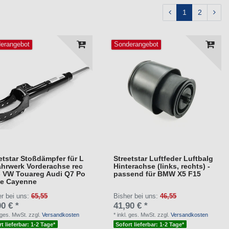
1
2
erangebot
Sonderangebot
etstar Stoßdämpfer für L
Streetstar Luftfeder Luftbalg
ahrwerk Vorderachse rec
Hinterachse (links, rechts) -
- VW Touareg Audi Q7 Po
passend für BMW X5 F15
he Cayenne
er bei uns:
65,55
Bisher bei uns:
46,55
0 € *
41,90 € *
. ges. MwSt.
zzgl.
Versandkosten
*
inkl. ges. MwSt.
zzgl.
Versandkosten
t lieferbar: 1-2 Tage*
Sofort lieferbar: 1-2 Tage*