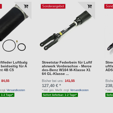
t
Sonderangebot
Sond
uftfeder Luftbalg
Streetstar Federbein für Luftf
Stre
beidseitig für A
ahrwerk Vorderachse - Merce
uftf
nt 4B C5
des-Benz W164 M-Klasse X1
ADS
64 GL-Klasse ...
:
84,55
Bisher bei uns:
141,55
Bish
127,40 € *
238
zzgl.
Versandkosten
*
inkl. ges. MwSt.
zzgl.
Versandkosten
*
inkl
: 1-2 Tage*
Sofort lieferbar: 1-2 Tage*
Sofor