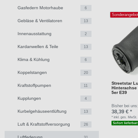
Gasfedern Motorhaube
6
Sonderangebo
Gebläse & Ventilatoren
13
Innenausstattung
2
Kardanwellen & Teile
13
Klima & Kühlung
6
Koppelstangen
20
Streetstar L
Kraftstoffpumpen
11
Hinterachse
5er E39
Kupplungen
4
Bisher bei uns
38,39 € *
Kurbelgehäuseentlüftung
13
*
inkl. ges. MwSt.
Sofort lieferbar
Luft & Kraftstoffversorgung
26
Luftfederung
31