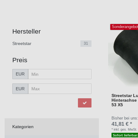
Sonderangebo
Hersteller
Streetstar
31
Preis
EUR
EUR
Streetstar L
Hinterachse
53 X5
Bisher bei uns
41,81 € *
Kategorien
*
inkl. ges. MwSt.
Sofort lieferbar