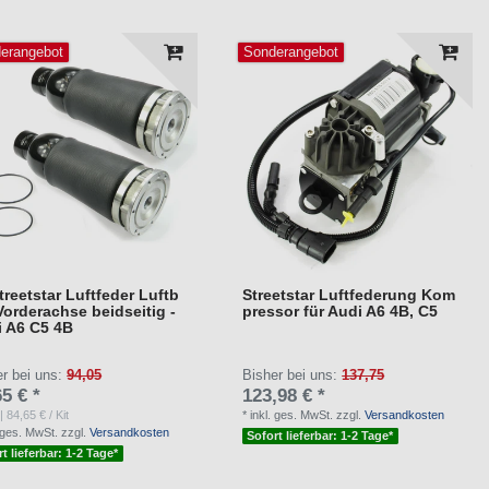
erangebot
Sonderangebot
treetstar Luftfeder Luftb
Streetstar Luftfederung Kom
Vorderachse beidseitig -
pressor für Audi A6 4B, C5
i A6 C5 4B
er bei uns:
94,05
Bisher bei uns:
137,75
5 € *
123,98 € *
| 84,65 € / Kit
*
inkl. ges. MwSt.
zzgl.
Versandkosten
. ges. MwSt.
zzgl.
Versandkosten
Sofort lieferbar: 1-2 Tage*
t lieferbar: 1-2 Tage*