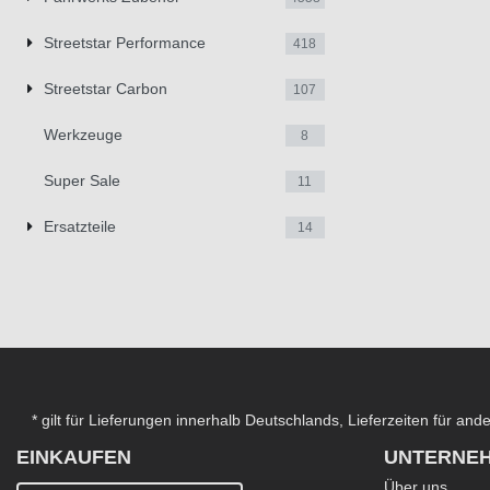
Streetstar Performance
418
Streetstar Carbon
107
Werkzeuge
8
Super Sale
11
Ersatzteile
14
* gilt für Lieferungen innerhalb Deutschlands, Lieferzeiten für an
EINKAUFEN
UNTERNE
Über uns