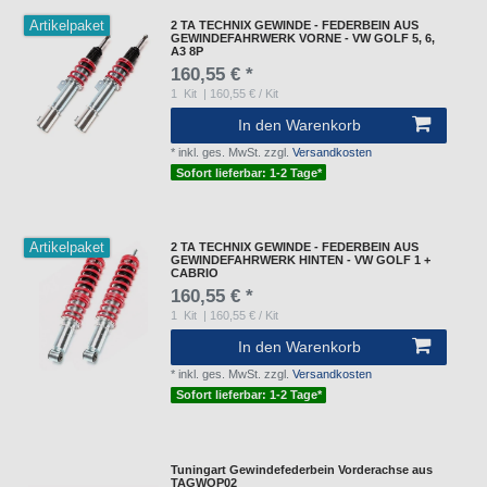
Artikelpaket
2 TA TECHNIX GEWINDE - FEDERBEIN AUS
GEWINDEFAHRWERK VORNE - VW GOLF 5, 6,
A3 8P
160,55 € *
1
Kit
| 160,55 € / Kit
In den Warenkorb
*
inkl. ges. MwSt.
zzgl.
Versandkosten
Sofort lieferbar: 1-2 Tage*
Artikelpaket
2 TA TECHNIX GEWINDE - FEDERBEIN AUS
GEWINDEFAHRWERK HINTEN - VW GOLF 1 +
CABRIO
160,55 € *
1
Kit
| 160,55 € / Kit
In den Warenkorb
*
inkl. ges. MwSt.
zzgl.
Versandkosten
Sofort lieferbar: 1-2 Tage*
Tuningart Gewindefederbein Vorderachse aus
TAGWOP02