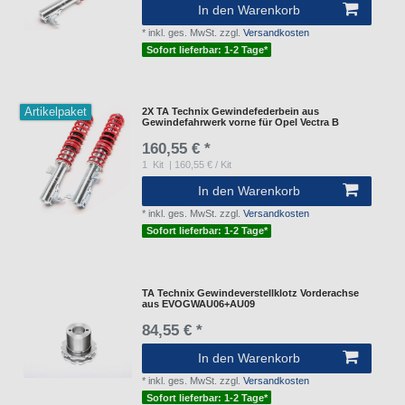
In den Warenkorb
*
inkl. ges. MwSt.
zzgl.
Versandkosten
Sofort lieferbar: 1-2 Tage*
Artikelpaket
2X TA Technix Gewindefederbein aus
Gewindefahrwerk vorne für Opel Vectra B
160,55 € *
1
Kit
| 160,55 € / Kit
In den Warenkorb
*
inkl. ges. MwSt.
zzgl.
Versandkosten
Sofort lieferbar: 1-2 Tage*
TA Technix Gewindeverstellklotz Vorderachse
aus EVOGWAU06+AU09
84,55 € *
In den Warenkorb
*
inkl. ges. MwSt.
zzgl.
Versandkosten
Sofort lieferbar: 1-2 Tage*