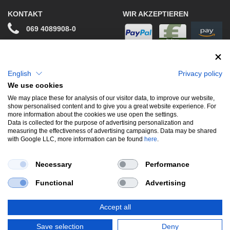
KONTAKT
WIR AKZEPTIEREN
069 4089908-0
info@stwtuning.de
WIR VERSENDEN MIT
Social Media
English
Privacy policy
We use cookies
Facebook
We may place these for analysis of our visitor data, to improve our website,
show personalised content and to give you a great website experience. For
Instagram
more information about the cookies we use open the settings.
Data is collected for the purpose of advertising personalization and
measuring the effectiveness of advertising campaigns. Data may be shared
with Google LLC, more information can be found
here
.
UNSERE BELIEBTESTEN PRODUKTE
Necessary
Performance
Gewindefahrwerke
Performance
Auspuffklappen
Functional
Advertising
Endschalldämpfer
Bremsscheiben
Carbon
Style & Aerodynamik
Accept all
*Alle Preise verstehen sich inkl. MwSt. zzgl.
Versandkosten
. Versandkostenfrei
Save selection
Deny