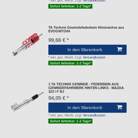
*
inkl. ges. MwSt.
zzgl.
Versandkosten
Sofort lieferbar: 1-2 Tage*
TA Technix Gewindefederbein Hinterachse aus
EVOGWTO04
99,66 € *
In den Warenkorb
*
inkl. ges. MwSt.
zzgl.
Versandkosten
Sofort lieferbar: 1-2 Tage*
1 TA TECHNIX GEWINDE - FEDERBEIN AUS
GEWINDEFAHRWERK HINTEN LINKS - MAZDA
323 / F BJ
94,05 € *
In den Warenkorb
*
inkl. ges. MwSt.
zzgl.
Versandkosten
Sofort lieferbar: 1-2 Tage*