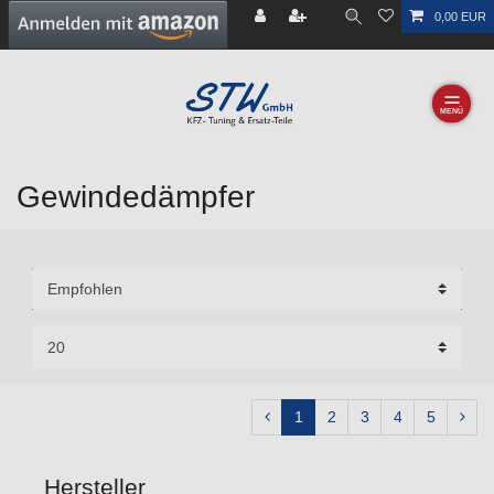
0,00 EUR
☰
Gewindedämpfer
1
2
3
4
5
Hersteller