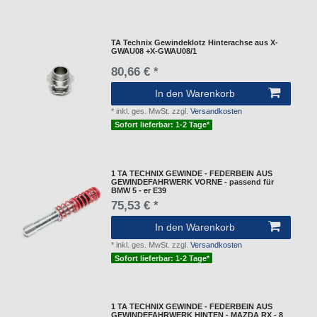
TA Technix Gewindeklotz Hinterachse aus X-
GWAU08 +X-GWAU08/1
80,66 € *
In den Warenkorb
*
inkl. ges. MwSt.
zzgl.
Versandkosten
Sofort lieferbar: 1-2 Tage*
1 TA TECHNIX GEWINDE - FEDERBEIN AUS
GEWINDEFAHRWERK VORNE - passend für
BMW 5 - er E39
75,53 € *
In den Warenkorb
*
inkl. ges. MwSt.
zzgl.
Versandkosten
Sofort lieferbar: 1-2 Tage*
1 TA TECHNIX GEWINDE - FEDERBEIN AUS
GEWINDEFAHRWERK HINTEN - MAZDA RX - 8