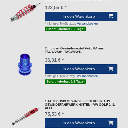
122,55 € *
In den Warenkorb
*
inkl. ges. MwSt.
zzgl.
Versandkosten
Sofort lieferbar: 1-2 Tage*
Tuningart Gewindeverstellklotz HA aus
TAGWVW04, TAGWVW11
36,01 € *
In den Warenkorb
*
inkl. ges. MwSt.
zzgl.
Versandkosten
Sofort lieferbar: 1-2 Tage*
1 TA TECHNIX GEWINDE - FEDERBEIN AUS
GEWINDEFAHRWERK HINTEN - VW GOLF 2, 3,
ALLE
75,53 € *
In den Warenkorb