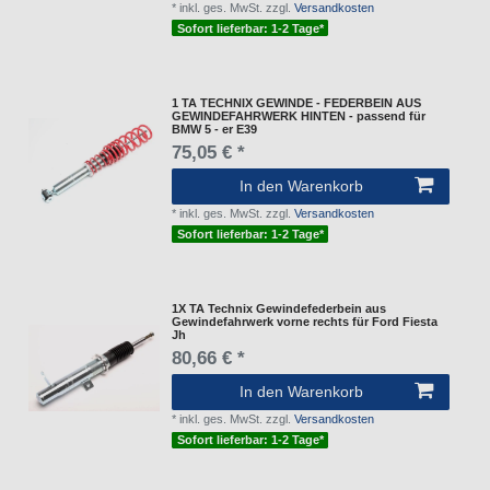
*
inkl. ges. MwSt.
zzgl.
Versandkosten
Sofort lieferbar: 1-2 Tage*
1 TA TECHNIX GEWINDE - FEDERBEIN AUS
GEWINDEFAHRWERK HINTEN - passend für
BMW 5 - er E39
75,05 € *
In den Warenkorb
*
inkl. ges. MwSt.
zzgl.
Versandkosten
Sofort lieferbar: 1-2 Tage*
1X TA Technix Gewindefederbein aus
Gewindefahrwerk vorne rechts für Ford Fiesta
Jh
80,66 € *
In den Warenkorb
*
inkl. ges. MwSt.
zzgl.
Versandkosten
Sofort lieferbar: 1-2 Tage*