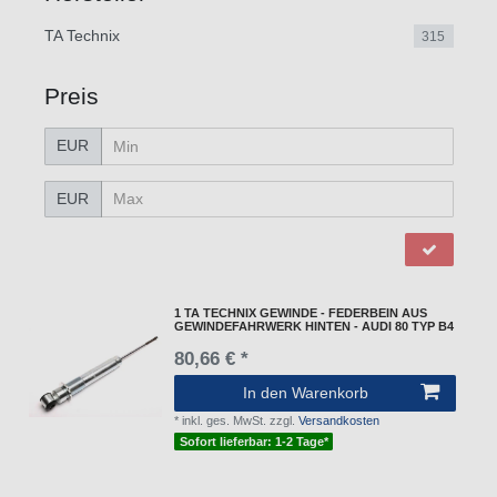
TA Technix
315
Preis
EUR
EUR
1 TA TECHNIX GEWINDE - FEDERBEIN AUS
GEWINDEFAHRWERK HINTEN - AUDI 80 TYP B4
80,66 € *
In den Warenkorb
*
inkl. ges. MwSt.
zzgl.
Versandkosten
Sofort lieferbar: 1-2 Tage*