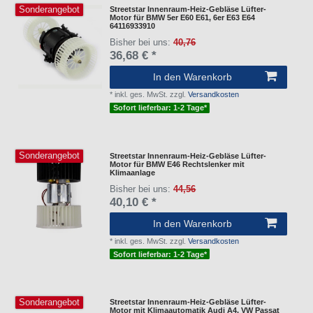
Sonderangebot
Streetstar Innenraum-Heiz-Gebläse Lüfter-
Motor für BMW 5er E60 E61, 6er E63 E64
64116933910
Bisher bei uns:
40,76
36,68 € *
In den Warenkorb
*
inkl. ges. MwSt.
zzgl.
Versandkosten
Sofort lieferbar: 1-2 Tage*
Sonderangebot
Streetstar Innenraum-Heiz-Gebläse Lüfter-
Motor für BMW E46 Rechtslenker mit
Klimaanlage
Bisher bei uns:
44,56
40,10 € *
In den Warenkorb
*
inkl. ges. MwSt.
zzgl.
Versandkosten
Sofort lieferbar: 1-2 Tage*
Sonderangebot
Streetstar Innenraum-Heiz-Gebläse Lüfter-
Motor mit Klimaautomatik Audi A4, VW Passat