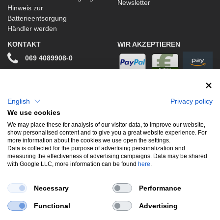
Newsletter
Hinweis zur
Batterieentsorgung
Händler werden
KONTAKT
WIR AKZEPTIEREN
069 4089908-0
info@stwtuning.de
WIR VERSENDEN MIT
Social Media
English
Privacy policy
We use cookies
Facebook
We may place these for analysis of our visitor data, to improve our website,
show personalised content and to give you a great website experience. For
Instagram
more information about the cookies we use open the settings.
Data is collected for the purpose of advertising personalization and
measuring the effectiveness of advertising campaigns. Data may be shared
with Google LLC, more information can be found
here
.
UNSERE BELIEBTESTEN PRODUKTE
Necessary
Performance
Gewindefahrwerke
Performance
Auspuffklappen
Functional
Advertising
Endschalldämpfer
Bremsscheiben
Carbon
Style & Aerodynamik