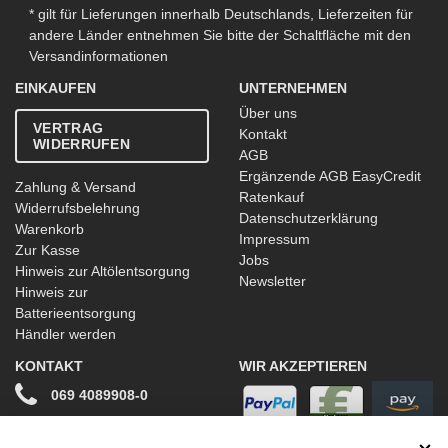
* gilt für Lieferungen innerhalb Deutschlands, Lieferzeiten für
andere Länder entnehmen Sie bitte der Schaltfläche mit den
Versandinformationen
EINKAUFEN
UNTERNEHMEN
Über uns
VERTRAG
Kontakt
WIDERRUFEN
AGB
Ergänzende AGB EasyCredit
Zahlung & Versand
Ratenkauf
Widerrufsbelehrung
Datenschutzerklärung
Warenkorb
Impressum
Zur Kasse
Jobs
Hinweis zur Altölentsorgung
Newsletter
Hinweis zur
Batterieentsorgung
Händler werden
KONTAKT
WIR AKZEPTIEREN
069 4089908-0
info@stwtuning.de
WIR VERSENDEN MIT