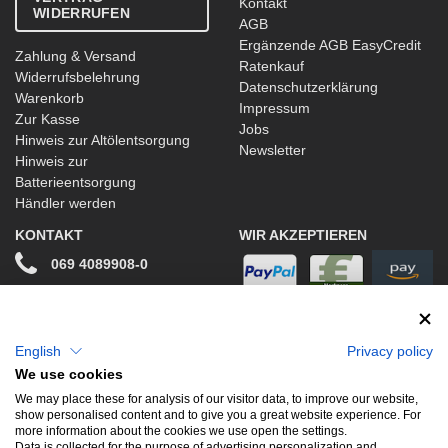
Kontakt
WIDERRUFEN
AGB
Ergänzende AGB EasyCredit
Zahlung & Versand
Ratenkauf
Widerrufsbelehrung
Datenschutzerklärung
Warenkorb
Impressum
Zur Kasse
Jobs
Hinweis zur Altölentsorgung
Newsletter
Hinweis zur
Batterieentsorgung
Händler werden
KONTAKT
WIR AKZEPTIEREN
069 4089908-0
info@stwtuning.de
WIR VERSENDEN MIT
Social Media
English
Privacy policy
We use cookies
Facebook
We may place these for analysis of our visitor data, to improve our website,
show personalised content and to give you a great website experience. For
Instagram
more information about the cookies we use open the settings.
Data is collected for the purpose of advertising personalization and