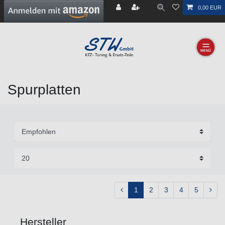
0,00 EUR
☰
Spurplatten
1
2
3
4
5
Hersteller