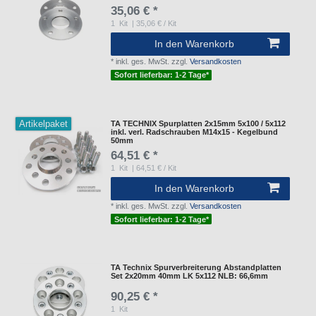
35,06 € *
1
Kit
| 35,06 € / Kit
In den Warenkorb
*
inkl. ges. MwSt.
zzgl.
Versandkosten
Sofort lieferbar: 1-2 Tage*
Artikelpaket
TA TECHNIX Spurplatten 2x15mm 5x100 / 5x112
inkl. verl. Radschrauben M14x15 - Kegelbund
50mm
64,51 € *
1
Kit
| 64,51 € / Kit
In den Warenkorb
*
inkl. ges. MwSt.
zzgl.
Versandkosten
Sofort lieferbar: 1-2 Tage*
TA Technix Spurverbreiterung Abstandplatten
Set 2x20mm 40mm LK 5x112 NLB: 66,6mm
90,25 € *
1
Kit