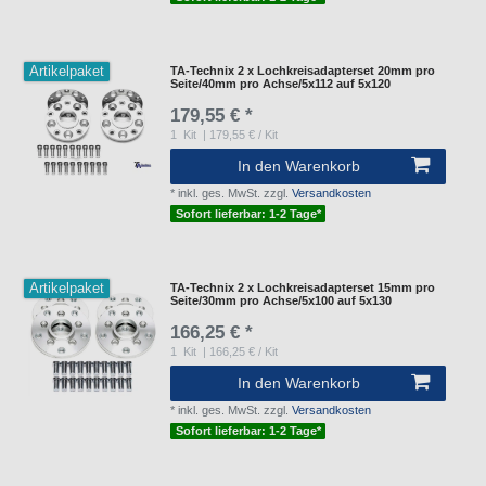
Artikelpaket
TA-Technix 2 x Lochkreisadapterset 20mm pro
Seite/40mm pro Achse/5x112 auf 5x120
179,55 € *
1
Kit
| 179,55 € / Kit
In den Warenkorb
*
inkl. ges. MwSt.
zzgl.
Versandkosten
Sofort lieferbar: 1-2 Tage*
Artikelpaket
TA-Technix 2 x Lochkreisadapterset 15mm pro
Seite/30mm pro Achse/5x100 auf 5x130
166,25 € *
1
Kit
| 166,25 € / Kit
In den Warenkorb
*
inkl. ges. MwSt.
zzgl.
Versandkosten
Sofort lieferbar: 1-2 Tage*