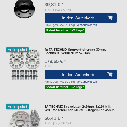
39,81 € *
1
Kit
| 39,81 € / Kit
In den Warenkorb
*
inkl. ges. MwSt.
zzgl.
Versandkosten
Sofort lieferbar: 1-2 Tage*
Artikelpaket
4x TA TECHNIX Spurverbreiterung 30mm,
Lochkreis: 5x100 NLB: 57,1mm
179,55 € *
1
Kit
In den Warenkorb
*
inkl. ges. MwSt.
zzgl.
Versandkosten
Sofort lieferbar: 1-2 Tage*
Artikelpaket
TA TECHNIX Spurplatten 2x20mm 5x120 inkl.
verl. Radschrauben M12x15 - Kegelbund 45mm
66,41 € *
1
Kit
| 66,41 € / Kit