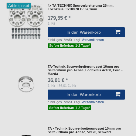
Artikelpaket
4x TA TECHNIX Spurverbreiterung 25mm,
Lochkreis: 5x100 NLB: 57,1mm
179,55 € *
1
Kit
In den Warenkorb
*
inkl. ges. MwSt.
zzgl.
Versandkosten
Sofort lieferbar: 1-2 Tage*
TA-Technix Spurverbreiterungsset 10mm pro
Seite/20mm pro Achse, Lochkreis 4x108, Ford -
Mazda
36,01 € *
1
Kit
| 36,01 € / Kit
In den Warenkorb
*
inkl. ges. MwSt.
zzgl.
Versandkosten
Sofort lieferbar: 1-2 Tage*
TA - Technix Spurverbreiterungsset 10mm pro
Seite / 20mm pro Achse, 5x120, schwarz