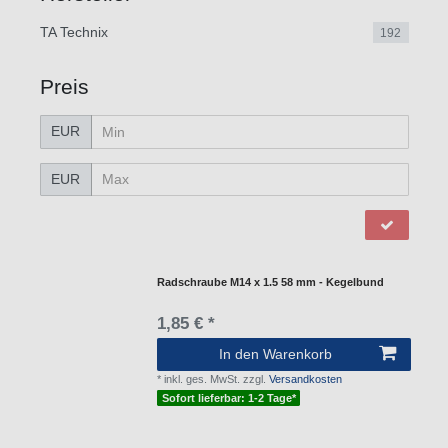
TA Technix
192
Preis
EUR
EUR
Radschraube M14 x 1.5 58 mm - Kegelbund
1,85 € *
In den Warenkorb
*
inkl. ges. MwSt.
zzgl.
Versandkosten
Sofort lieferbar: 1-2 Tage*