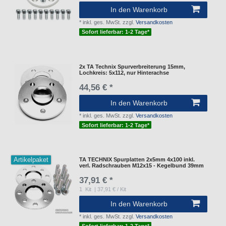
In den Warenkorb
*
inkl. ges. MwSt.
zzgl.
Versandkosten
Sofort lieferbar: 1-2 Tage*
2x TA Technix Spurverbreiterung 15mm,
Lochkreis: 5x112, nur Hinterachse
44,56 € *
In den Warenkorb
*
inkl. ges. MwSt.
zzgl.
Versandkosten
Sofort lieferbar: 1-2 Tage*
Artikelpaket
TA TECHNIX Spurplatten 2x5mm 4x100 inkl.
verl. Radschrauben M12x15 - Kegelbund 39mm
37,91 € *
1
Kit
| 37,91 € / Kit
In den Warenkorb
*
inkl. ges. MwSt.
zzgl.
Versandkosten
Sofort lieferbar: 1-2 Tage*