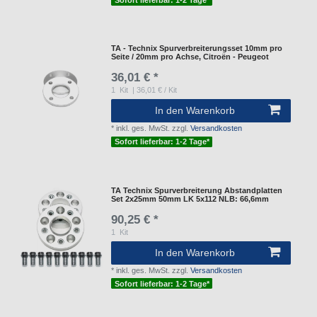
TA - Technix Spurverbreiterungsset 10mm pro
Seite / 20mm pro Achse, Citroën - Peugeot
36,01 € *
1
Kit
| 36,01 € / Kit
In den Warenkorb
*
inkl. ges. MwSt.
zzgl.
Versandkosten
Sofort lieferbar: 1-2 Tage*
TA Technix Spurverbreiterung Abstandplatten
Set 2x25mm 50mm LK 5x112 NLB: 66,6mm
90,25 € *
1
Kit
In den Warenkorb
*
inkl. ges. MwSt.
zzgl.
Versandkosten
Sofort lieferbar: 1-2 Tage*