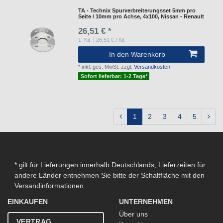
TA - Technix Spurverbreiterungsset 5mm pro
Seite / 10mm pro Achse, 4x100, Nissan - Renault
26,51 € *
1
Kit
| 26,51 € / Kit
In den Warenkorb
*
inkl. ges. MwSt.
zzgl.
Versandkosten
Sofort lieferbar: 1-2 Tage*
1
2
3
4
5
* gilt für Lieferungen innerhalb Deutschlands, Lieferzeiten für
andere Länder entnehmen Sie bitte der Schaltfläche mit den
Versandinformationen
EINKAUFEN
UNTERNEHMEN
Über uns
VERTRAG