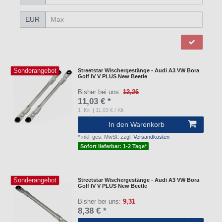
EUR
Sonderangebot
Streetstar Wischergestänge - Audi A3 VW Bora
Golf IV V PLUS New Beetle
Bisher bei uns:
12,26
11,03 € *
1
Kit
| 11,03 € / Kit
In den Warenkorb
*
inkl. ges. MwSt.
zzgl.
Versandkosten
Sofort lieferbar: 1-2 Tage*
Sonderangebot
Streetstar Wischergestänge - Audi A3 VW Bora
Golf IV V PLUS New Beetle
Bisher bei uns:
9,31
8,38 € *