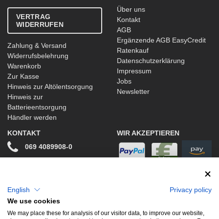
Über uns
VERTRAG
Kontakt
WIDERRUFEN
AGB
Ergänzende AGB EasyCredit
Zahlung & Versand
Ratenkauf
Widerrufsbelehrung
Datenschutzerklärung
Warenkorb
Impressum
Zur Kasse
Jobs
Hinweis zur Altölentsorgung
Newsletter
Hinweis zur
Batterieentsorgung
Händler werden
KONTAKT
WIR AKZEPTIEREN
069 4089908-0
info@stwtuning.de
WIR VERSENDEN MIT
Social Media
English
Privacy policy
We use cookies
Facebook
We may place these for analysis of our visitor data, to improve our website,