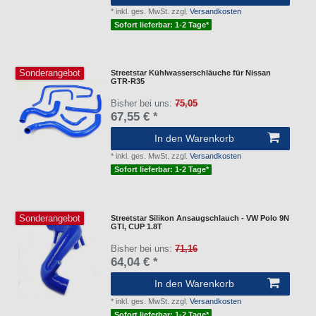
*
inkl. ges. MwSt.
zzgl.
Versandkosten
Sofort lieferbar: 1-2 Tage*
Sonderangebot
Streetstar Kühlwasserschläuche für Nissan
GTR-R35
Bisher bei uns:
75,05
67,55 € *
In den Warenkorb
*
inkl. ges. MwSt.
zzgl.
Versandkosten
Sofort lieferbar: 1-2 Tage*
Sonderangebot
Streetstar Silikon Ansaugschlauch - VW Polo 9N
GTI, CUP 1.8T
Bisher bei uns:
71,16
64,04 € *
In den Warenkorb
*
inkl. ges. MwSt.
zzgl.
Versandkosten
Sofort lieferbar: 1-2 Tage*