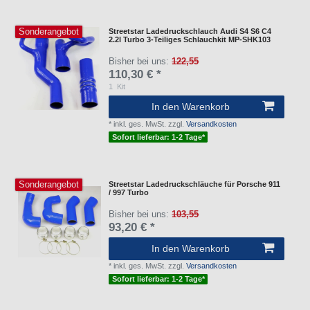
Sonderangebot
Streetstar Ladedruckschlauch Audi S4 S6 C4
2.2l Turbo 3-Teiliges Schlauchkit MP-SHK103
Bisher bei uns:
122,55
110,30 € *
1
Kit
In den Warenkorb
*
inkl. ges. MwSt.
zzgl.
Versandkosten
Sofort lieferbar: 1-2 Tage*
Sonderangebot
Streetstar Ladedruckschläuche für Porsche 911
/ 997 Turbo
Bisher bei uns:
103,55
93,20 € *
In den Warenkorb
*
inkl. ges. MwSt.
zzgl.
Versandkosten
Sofort lieferbar: 1-2 Tage*