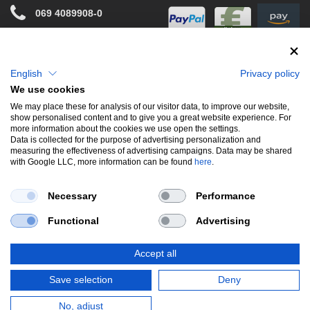
069 4089908-0
info@stwtuning.de
WIR VERSENDEN MIT
Social Media
English
Privacy policy
We use cookies
Facebook
We may place these for analysis of our visitor data, to improve our website,
show personalised content and to give you a great website experience. For
Instagram
more information about the cookies we use open the settings.
Data is collected for the purpose of advertising personalization and
measuring the effectiveness of advertising campaigns. Data may be shared
with Google LLC, more information can be found
here
.
UNSERE BELIEBTESTEN PRODUKTE
Necessary
Performance
Gewindefahrwerke
Performance
Auspuffklappen
Functional
Advertising
Endschalldämpfer
Bremsscheiben
Carbon
Style & Aerodynamik
Accept all
*Alle Preise verstehen sich inkl. MwSt. zzgl.
Versandkosten
. Versandkostenfrei
Save selection
Deny
innerhalb deutschlands. zzgl. Versandkosten.
© Copyright 2026 | Alle Rechte vorbehalten.
No, adjust