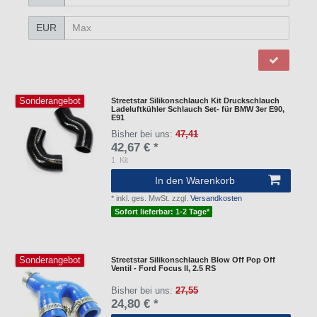
EUR
Sonderangebot
Streetstar Silikonschlauch Kit Druckschlauch
Ladeluftkühler Schlauch Set- für BMW 3er E90,
E91
Bisher bei uns:
47,41
42,67 € *
1
Kit
In den Warenkorb
*
inkl. ges. MwSt.
zzgl.
Versandkosten
Sofort lieferbar: 1-2 Tage*
Sonderangebot
Streetstar Silikonschlauch Blow Off Pop Off
Ventil - Ford Focus II, 2.5 RS
Bisher bei uns:
27,55
24,80 € *