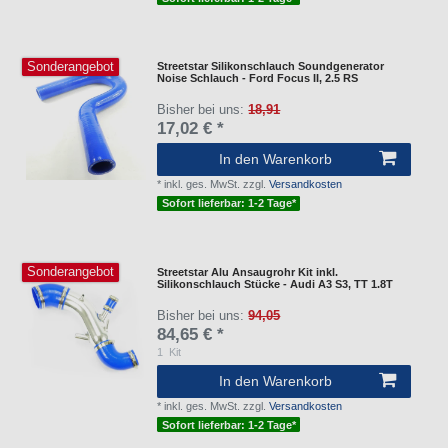
Sonderangebot
Streetstar Silikonschlauch Soundgenerator
Noise Schlauch - Ford Focus II, 2.5 RS
Bisher bei uns:
18,91
17,02 € *
In den Warenkorb
*
inkl. ges. MwSt.
zzgl.
Versandkosten
Sofort lieferbar: 1-2 Tage*
Sonderangebot
Streetstar Alu Ansaugrohr Kit inkl.
Silikonschlauch Stücke - Audi A3 S3, TT 1.8T
Bisher bei uns:
94,05
84,65 € *
1
Kit
In den Warenkorb
*
inkl. ges. MwSt.
zzgl.
Versandkosten
Sofort lieferbar: 1-2 Tage*