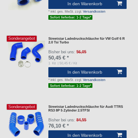
In den Warenkorb
*
inkl. ges. MwSt.
zzgl.
Versandkosten
Sofort lieferbar: 1-2 Tage*
Sonderangebot
Streetstar Ladedruckschläuche für VW Golf 6 R
2.0 Tsi Turbo
Bisher bei uns:
56,05
50,45 € *
1
Kit
| 50,45 € / Kit
In den Warenkorb
*
inkl. ges. MwSt.
zzgl.
Versandkosten
Sofort lieferbar: 1-2 Tage*
Sonderangebot
Streetstar Ladedruckschläuche für Audi TTRS
RS3 8P 5 Zylinder 2.5TFSI
Bisher bei uns:
84,55
76,10 € *
In den Warenkorb