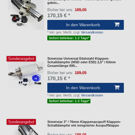
gebör...
Bisher bei uns:
189,05
170,15 € *
In den Warenkorb
*
inkl. ges. MwSt.
zzgl.
Versandkosten
Sofort lieferbar: 1-2 Tage*
Sonderangebot
Streetstar Universal Edelstahl Klappen-
Schalldämpfer (MSD oder ESD) 2,5" / 63mm
Gesamtlänge 690...
Bisher bei uns:
189,05
170,15 € *
In den Warenkorb
*
inkl. ges. MwSt.
zzgl.
Versandkosten
Sofort lieferbar: 1-2 Tage*
Sonderangebot
Streetstar 3" / 76mm Klappenauspuff Klappen-
Schalldämpfer mit integrierter Auspuffklappe
Bisher bei uns:
189,05