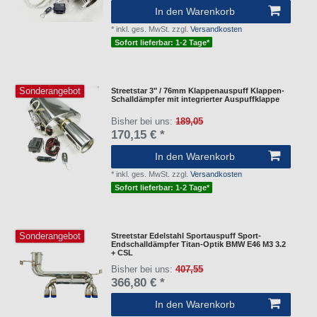
In den Warenkorb
*
inkl. ges. MwSt.
zzgl.
Versandkosten
Sofort lieferbar: 1-2 Tage*
Sonderangebot
Streetstar 3" / 76mm Klappenauspuff Klappen-
Schalldämpfer mit integrierter Auspuffklappe
Bisher bei uns:
189,05
170,15 € *
In den Warenkorb
*
inkl. ges. MwSt.
zzgl.
Versandkosten
Sofort lieferbar: 1-2 Tage*
Sonderangebot
Streetstar Edelstahl Sportauspuff Sport-
Endschalldämpfer Titan-Optik BMW E46 M3 3.2
+ CSL
Bisher bei uns:
407,55
366,80 € *
In den Warenkorb