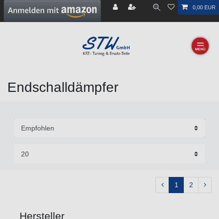
0,00 EUR
☰
Endschalldämpfer
1
2
Hersteller