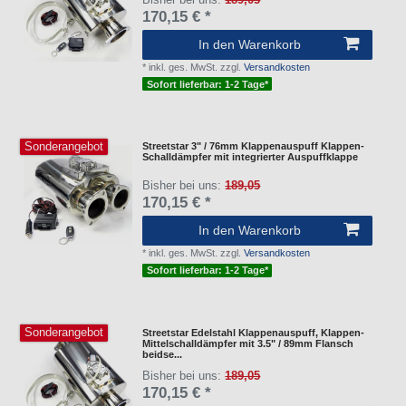
170,15 € *
In den Warenkorb
*
inkl. ges. MwSt.
zzgl.
Versandkosten
Sofort lieferbar: 1-2 Tage*
Sonderangebot
Streetstar 3" / 76mm Klappenauspuff Klappen-
Schalldämpfer mit integrierter Auspuffklappe
Bisher bei uns:
189,05
170,15 € *
In den Warenkorb
*
inkl. ges. MwSt.
zzgl.
Versandkosten
Sofort lieferbar: 1-2 Tage*
Sonderangebot
Streetstar Edelstahl Klappenauspuff, Klappen-
Mittelschalldämpfer mit 3.5" / 89mm Flansch
beidse...
Bisher bei uns:
189,05
170,15 € *