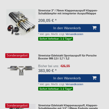
Streetstar 3" / 76mm Klappenauspuff Klappen-
Schalldämpfer mit integrierter Auspuffklappe
208,05 € *
In den Warenkorb
*
inkl. ges. MwSt.
zzgl.
Versandkosten
Sofort lieferbar: 1-2 Tage*
Sonderangebot
Streetstar Edelstahl Sportauspuff für Porsche
Boxster 986 2,5 / 2,7 / 3,2
Bisher bei uns:
426,55
383,90 € *
In den Warenkorb
*
inkl. ges. MwSt.
zzgl.
Versandkosten
Sofort lieferbar: 1-2 Tage*
Sonderangebot
Streetstar Edelstahl Klappenauspuff, Klappen-
Schalldämpfer mit 3.5" / 89mm Endrohr gerade