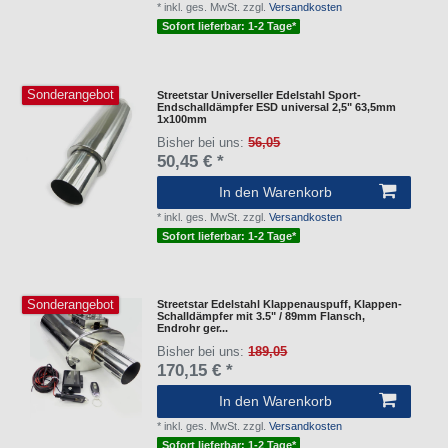
*
inkl. ges. MwSt.
zzgl.
Versandkosten
Sofort lieferbar: 1-2 Tage*
Sonderangebot
Streetstar Universeller Edelstahl Sport-
Endschalldämpfer ESD universal 2,5" 63,5mm
1x100mm
Bisher bei uns:
56,05
50,45 € *
In den Warenkorb
*
inkl. ges. MwSt.
zzgl.
Versandkosten
Sofort lieferbar: 1-2 Tage*
Sonderangebot
Streetstar Edelstahl Klappenauspuff, Klappen-
Schalldämpfer mit 3.5" / 89mm Flansch,
Endrohr ger...
Bisher bei uns:
189,05
170,15 € *
In den Warenkorb
*
inkl. ges. MwSt.
zzgl.
Versandkosten
Sofort lieferbar: 1-2 Tage*