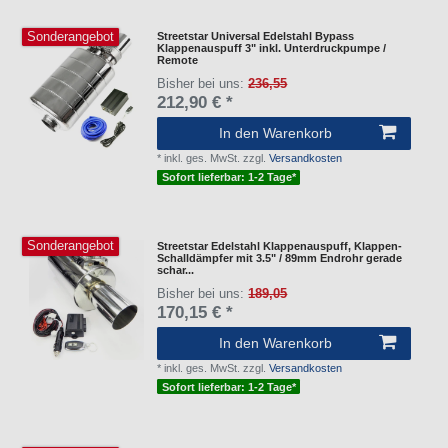
Sonderangebot
Streetstar Universal Edelstahl Bypass
Klappenauspuff 3" inkl. Unterdruckpumpe /
Remote
Bisher bei uns:
236,55
212,90 € *
In den Warenkorb
*
inkl. ges. MwSt.
zzgl.
Versandkosten
Sofort lieferbar: 1-2 Tage*
Sonderangebot
Streetstar Edelstahl Klappenauspuff, Klappen-
Schalldämpfer mit 3.5" / 89mm Endrohr gerade
schar...
Bisher bei uns:
189,05
170,15 € *
In den Warenkorb
*
inkl. ges. MwSt.
zzgl.
Versandkosten
Sofort lieferbar: 1-2 Tage*