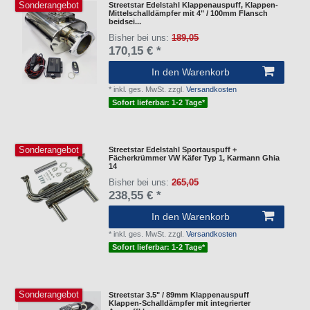
Sonderangebot
Streetstar Edelstahl Klappenauspuff, Klappen-
Mittelschalldämpfer mit 4" / 100mm Flansch
beidsei...
Bisher bei uns:
189,05
170,15 € *
In den Warenkorb
*
inkl. ges. MwSt.
zzgl.
Versandkosten
Sofort lieferbar: 1-2 Tage*
Sonderangebot
Streetstar Edelstahl Sportauspuff +
Fächerkrümmer VW Käfer Typ 1, Karmann Ghia
14
Bisher bei uns:
265,05
238,55 € *
In den Warenkorb
*
inkl. ges. MwSt.
zzgl.
Versandkosten
Sofort lieferbar: 1-2 Tage*
Sonderangebot
Streetstar 3.5" / 89mm Klappenauspuff
Klappen-Schalldämpfer mit integrierter