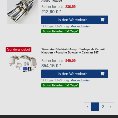
Auspuffklappe
Bisher bei uns:
236,55
212,90 € *
In den Warenkorb
*
inkl. ges. MwSt.
zzgl.
Versandkosten
Sofort lieferbar: 1-2 Tage*
Sonderangebot
Streetstar Edelstahl Auspuffanlage ab Kat mit
Klappen - Porsche Boxster + Cayman 987
Bisher bei uns:
949,05
854,15 € *
In den Warenkorb
*
inkl. ges. MwSt.
zzgl.
Versandkosten
Sofort lieferbar: 1-2 Tage*
1
2