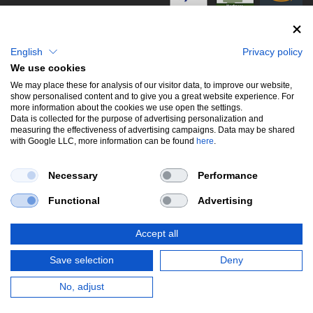
info@stwtuning.de
WIR VERSENDEN MIT
Social Media
English
Privacy policy
We use cookies
Facebook
We may place these for analysis of our visitor data, to improve our website,
show personalised content and to give you a great website experience. For
Instagram
more information about the cookies we use open the settings.
Data is collected for the purpose of advertising personalization and
measuring the effectiveness of advertising campaigns. Data may be shared
with Google LLC, more information can be found
here
.
UNSERE BELIEBTESTEN PRODUKTE
Necessary
Performance
Gewindefahrwerke
Performance
Auspuffklappen
Functional
Advertising
Endschalldämpfer
Bremsscheiben
Carbon
Style & Aerodynamik
Accept all
*Alle Preise verstehen sich inkl. MwSt. zzgl.
Versandkosten
. Versandkostenfrei
Save selection
Deny
innerhalb deutschlands. zzgl. Versandkosten.
© Copyright 2026 | Alle Rechte vorbehalten.
No, adjust