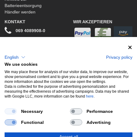
Batterieentsorgung
Händler werden
KONTAKT
WIR AKZEPTIEREN
069 4089908-0
info@stwtuning.de
WIR VERSENDEN MIT
Social Media
English
Privacy policy
We use cookies
Facebook
We may place these for analysis of our visitor data, to improve our website,
show personalised content and to give you a great website experience. For
Instagram
more information about the cookies we use open the settings.
Data is collected for the purpose of advertising personalization and
measuring the effectiveness of advertising campaigns. Data may be shared
with Google LLC, more information can be found
here
.
UNSERE BELIEBTESTEN PRODUKTE
Necessary
Performance
Gewindefahrwerke
Performance
Auspuffklappen
Functional
Advertising
Endschalldämpfer
Bremsscheiben
Carbon
Style & Aerodynamik
Accept all