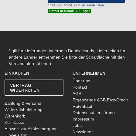
*
inkl. ges. MwSt.
zzgl.
Versandkosten
Sofort lieferbar: 1-2 Tage*
* gilt für Lieferungen innerhalb Deutschlands, Lieferzeiten für
andere Länder entnehmen Sie bitte der Schaltfläche mit den
Versandinformationen
EINKAUFEN
UNTERNEHMEN
Über uns
VERTRAG
Kontakt
WIDERRUFEN
AGB
Ergänzende AGB EasyCredit
Zahlung & Versand
Ratenkauf
Widerrufsbelehrung
Datenschutzerklärung
Warenkorb
Impressum
Zur Kasse
Jobs
Hinweis zur Altölentsorgung
Newsletter
Hinweis zur