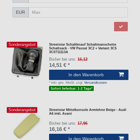
EUR
Sonderangebot
Streetstar Schaltknauf Schaltmanschette
Schaltsack - VW Passat 3C2 + Variant 3C5
3C0711113A
Bisher bei uns:
16,12
14,51 € *
In den Warenkorb
*
inkl. ges. MwSt.
zzgl.
Versandkosten
Sofort lieferbar: 1-2 Tage*
Sonderangebot
Streetstar Mittelkonsole Armlehne Beige - Audi
A6 inkl. Avant
Bisher bei uns:
17,96
16,16 € *
In den Warenkorb