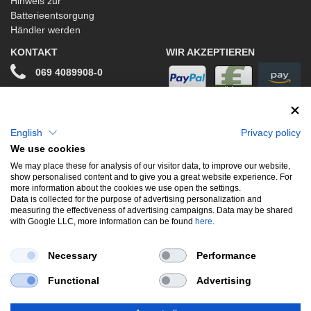
Hinweis zur
Batterieentsorgung
Händler werden
KONTAKT
WIR AKZEPTIEREN
069 4089908-0
info@stwtuning.de
WIR VERSENDEN MIT
Social Media
English
Privacy policy
We use cookies
Facebook
We may place these for analysis of our visitor data, to improve our website,
show personalised content and to give you a great website experience. For
Instagram
more information about the cookies we use open the settings.
Data is collected for the purpose of advertising personalization and
measuring the effectiveness of advertising campaigns. Data may be shared
with Google LLC, more information can be found
here
.
UNSERE BELIEBTESTEN PRODUKTE
Necessary
Performance
Gewindefahrwerke
Performance
Auspuffklappen
Functional
Advertising
Endschalldämpfer
Bremsscheiben
Carbon
Style & Aerodynamik