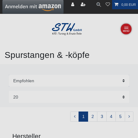
0,00 EUR
☰
Spurstangen & -köpfe
1
2
3
4
5
Hersteller