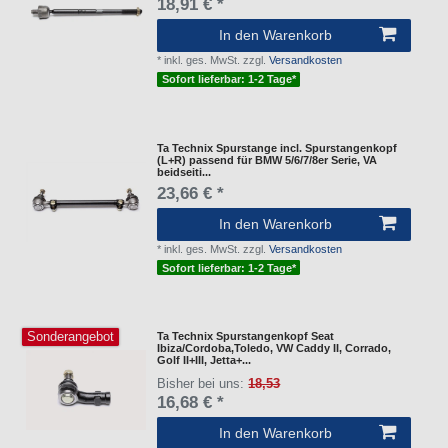
18,91 € *
In den Warenkorb
*
inkl. ges. MwSt.
zzgl.
Versandkosten
Sofort lieferbar: 1-2 Tage*
Ta Technix Spurstange incl. Spurstangenkopf
(L+R) passend für BMW 5/6/7/8er Serie, VA
beidseiti...
23,66 € *
In den Warenkorb
*
inkl. ges. MwSt.
zzgl.
Versandkosten
Sofort lieferbar: 1-2 Tage*
Sonderangebot
Ta Technix Spurstangenkopf Seat
Ibiza/Cordoba,Toledo, VW Caddy II, Corrado,
Golf II+III, Jetta+...
Bisher bei uns:
18,53
16,68 € *
In den Warenkorb