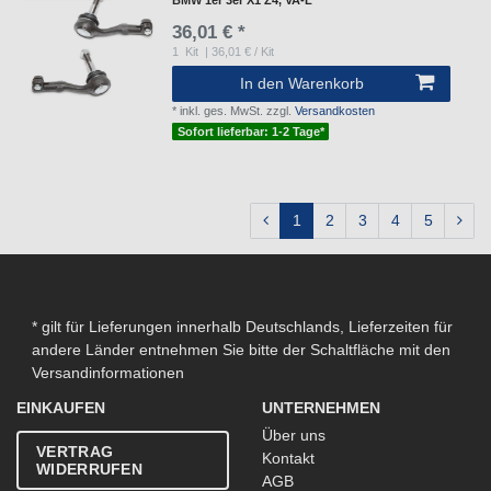
BMW 1er 3er X1 Z4, VA-L
36,01 € *
1
Kit
| 36,01 € / Kit
In den Warenkorb
*
inkl. ges. MwSt.
zzgl.
Versandkosten
Sofort lieferbar: 1-2 Tage*
1
2
3
4
5
* gilt für Lieferungen innerhalb Deutschlands, Lieferzeiten für
andere Länder entnehmen Sie bitte der Schaltfläche mit den
Versandinformationen
EINKAUFEN
UNTERNEHMEN
Über uns
VERTRAG
Kontakt
WIDERRUFEN
AGB