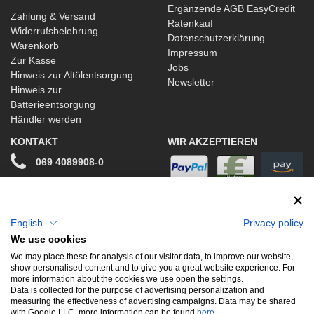
Ergänzende AGB EasyCredit
Zahlung & Versand
Ratenkauf
Widerrufsbelehrung
Datenschutzerklärung
Warenkorb
Impressum
Zur Kasse
Jobs
Hinweis zur Altölentsorgung
Newsletter
Hinweis zur
Batterieentsorgung
Händler werden
KONTAKT
WIR AKZEPTIEREN
069 4089908-0
info@stwtuning.de
WIR VERSENDEN MIT
Social Media
English
Privacy policy
We use cookies
Facebook
We may place these for analysis of our visitor data, to improve our website,
show personalised content and to give you a great website experience. For
Instagram
more information about the cookies we use open the settings.
Data is collected for the purpose of advertising personalization and
measuring the effectiveness of advertising campaigns. Data may be shared
with Google LLC, more information can be found
here
.