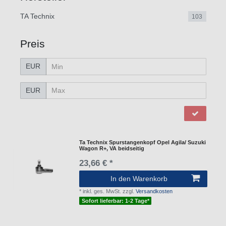
TA Technix
103
Preis
EUR
EUR
Ta Technix Spurstangenkopf Opel Agila/ Suzuki
Wagon R+, VA beidseitig
23,66 € *
In den Warenkorb
*
inkl. ges. MwSt.
zzgl.
Versandkosten
Sofort lieferbar: 1-2 Tage*