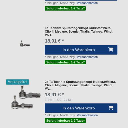
*
inkl. ges. MwSt.
zzgl.
Versandkosten
Sofort lieferbar: 1-2 Tage*
Ta Technix Spurstangenkopf Kubistar/Micra,
Clio II, Megane, Scenic, Thalia, Twingo, Wind,
VA-L
18,91 € *
In den Warenkorb
*
inkl. ges. MwSt.
zzgl.
Versandkosten
Sofort lieferbar: 1-2 Tage*
Artikelpaket
2x Ta Technix Spurstangenkopf Kubistar/Micra,
Clio II, Megane, Scenic, Thalia, Twingo, Wind,
VA...
18,91 € *
1
Kit
| 18,91 € / Kit
In den Warenkorb
*
inkl. ges. MwSt.
zzgl.
Versandkosten
Sofort lieferbar: 1-2 Tage*