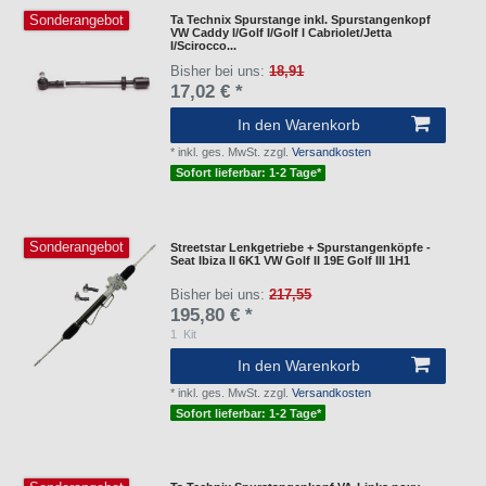
Sonderangebot
Ta Technix Spurstange inkl. Spurstangenkopf
VW Caddy I/Golf I/Golf I Cabriolet/Jetta
I/Scirocco...
Bisher bei uns:
18,91
17,02 € *
In den Warenkorb
*
inkl. ges. MwSt.
zzgl.
Versandkosten
Sofort lieferbar: 1-2 Tage*
Sonderangebot
Streetstar Lenkgetriebe + Spurstangenköpfe -
Seat Ibiza II 6K1 VW Golf II 19E Golf III 1H1
Bisher bei uns:
217,55
195,80 € *
1
Kit
In den Warenkorb
*
inkl. ges. MwSt.
zzgl.
Versandkosten
Sofort lieferbar: 1-2 Tage*