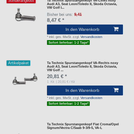
Sonderangebot
Ta Technix Spurstangenkopf VA-Links noxy
Audi A3, Seat Leon/Toledo II, Skoda Octavia,
VW Golf I...
Bisher bei uns:
9,41
8,47 € *
In den Warenkorb
*
inkl. ges. MwSt.
zzgl.
Versandkosten
Sofort lieferbar: 1-2 Tage*
Artikelpaket
Ta Technix Spurstangenkopf VA-Rechts noxy
Audi A3, Seat Leon/Toledo II, Skoda Octavia,
VW Golf ...
20,81 € *
1
Kit
| 20,81 € / Kit
In den Warenkorb
*
inkl. ges. MwSt.
zzgl.
Versandkosten
Sofort lieferbar: 1-2 Tage*
Ta Technix Spurstangenkopf Fiat Croma/Opel
Signum/Vectra C/Saab 9-3/9-5, VA-L