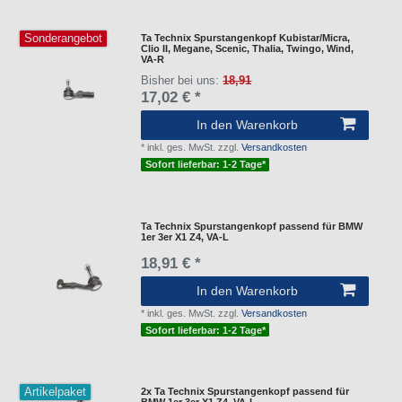
Sonderangebot
Ta Technix Spurstangenkopf Kubistar/Micra,
Clio II, Megane, Scenic, Thalia, Twingo, Wind,
VA-R
Bisher bei uns:
18,91
17,02 € *
In den Warenkorb
*
inkl. ges. MwSt.
zzgl.
Versandkosten
Sofort lieferbar: 1-2 Tage*
Ta Technix Spurstangenkopf passend für BMW
1er 3er X1 Z4, VA-L
18,91 € *
In den Warenkorb
*
inkl. ges. MwSt.
zzgl.
Versandkosten
Sofort lieferbar: 1-2 Tage*
Artikelpaket
2x Ta Technix Spurstangenkopf passend für