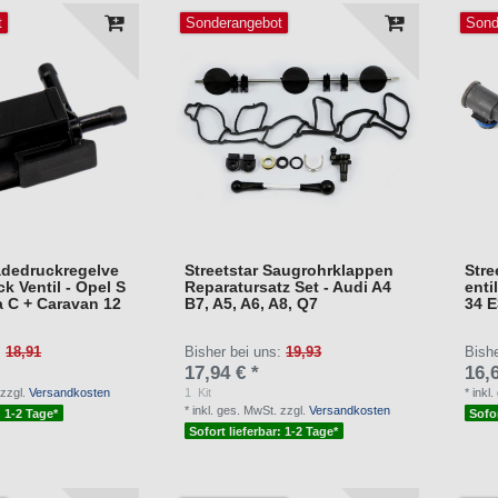
t
Sonderangebot
Sond
adedruckregelve
Streetstar Saugrohrklappen
Stre
ck Ventil - Opel S
Reparatursatz Set - Audi A4
enti
a C + Caravan 12
B7, A5, A6, A8, Q7
34 E
:
18,91
Bisher bei uns:
19,93
Bish
17,94 € *
16,6
zzgl.
Versandkosten
1
Kit
*
inkl
*
inkl. ges. MwSt.
zzgl.
Versandkosten
: 1-2 Tage*
Sofor
Sofort lieferbar: 1-2 Tage*