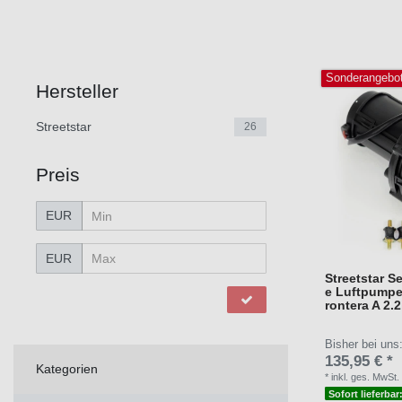
Sonderangebo
Hersteller
Streetstar
26
Preis
EUR
EUR
Streetstar 
e Luftpumpe
rontera A 2.2
Bisher bei uns
135,95 € *
Kategorien
*
inkl. ges. MwSt.
Sofort lieferbar