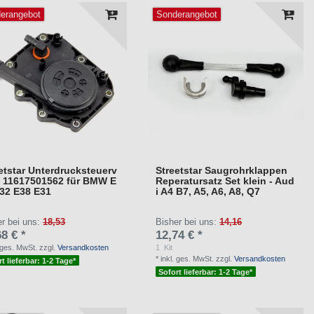
erangebot
Sonderangebot
etstar Unterdrucksteuerv
Streetstar Saugrohrklappen
l 11617501562 für BMW E
Reperatursatz Set klein - Aud
32 E38 E31
i A4 B7, A5, A6, A8, Q7
er bei uns:
18,53
Bisher bei uns:
14,16
8 € *
12,74 € *
. ges. MwSt.
zzgl.
Versandkosten
1
Kit
*
inkl. ges. MwSt.
zzgl.
Versandkosten
t lieferbar: 1-2 Tage*
Sofort lieferbar: 1-2 Tage*