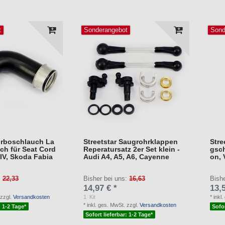
t
Sonderangebot
Sond
Turboschlauch La
Streetstar Saugrohrklappen
Stre
ch für Seat Cord
Reperatursatz 2er Set klein -
gsch
I IV, Skoda Fabia
Audi A4, A5, A6, Cayenne
on, 
:
22,33
Bisher bei uns:
16,63
Bish
14,97 € *
13,5
zzgl.
Versandkosten
1
Kit
*
inkl
*
inkl. ges. MwSt.
zzgl.
Versandkosten
: 1-2 Tage*
Sofor
Sofort lieferbar: 1-2 Tage*