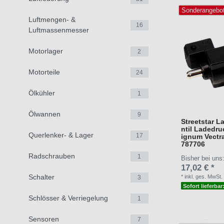
Sonderangebo
Luftmengen- &
16
Luftmassenmesser
Motorlager
2
Motorteile
24
Ölkühler
1
Ölwannen
9
Streetstar L
ntil Ladedru
Querlenker- & Lager
17
ignum Vectr
787706
Radschrauben
1
Bisher bei uns
17,02 € *
Schalter
*
inkl. ges. MwSt.
3
Sofort lieferbar
Schlösser & Verriegelung
1
Sensoren
7