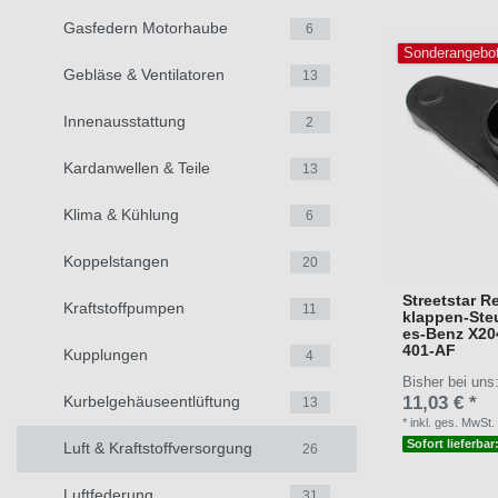
Gasfedern Motorhaube
6
Sonderangebo
Gebläse & Ventilatoren
13
Innenausstattung
2
Kardanwellen & Teile
13
Klima & Kühlung
6
Koppelstangen
20
Streetstar Re
Kraftstoffpumpen
11
klappen-Ste
es-Benz X20
401-AF
Kupplungen
4
Bisher bei uns
11,03 € *
Kurbelgehäuseentlüftung
13
*
inkl. ges. MwSt.
Sofort lieferbar
Luft & Kraftstoffversorgung
26
Luftfederung
31