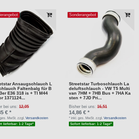
erangebot
Sonderangebot
etstar Ansaugschlauch L
Streetstar Turboschlauch La
chlauch Faltenbalg für B
deluftschlauch - VW T5 Multi
er E36 318 is + TI M44
van 7HM + 7HB Bus + 7HA Ka
r 1371124...
sten + 7JD Pri...
er bei uns:
12,05
Bisher bei uns:
16,51
5 € *
14,86 € *
. ges. MwSt.
zzgl.
Versandkosten
*
inkl. ges. MwSt.
zzgl.
Versandkosten
t lieferbar: 1-2 Tage*
Sofort lieferbar: 1-2 Tage*