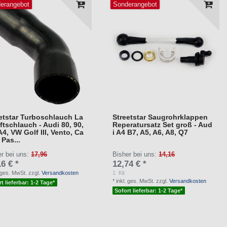
erangebot
Sonderangebot
etstar Turboschlauch La
Streetstar Saugrohrklappen
ftschlauch - Audi 80, 90,
Reperatursatz Set groß - Aud
A4, VW Golf III, Vento, Ca
i A4 B7, A5, A6, A8, Q7
 Pas...
er bei uns:
17,96
Bisher bei uns:
14,16
6 € *
12,74 € *
. ges. MwSt.
zzgl.
Versandkosten
1
Kit
*
inkl. ges. MwSt.
zzgl.
Versandkosten
t lieferbar: 1-2 Tage*
Sofort lieferbar: 1-2 Tage*