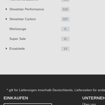
Streetstar Performance
418
Streetstar Carbon
107
Werkzeuge
8
Super Sale
11
Ersatzteile
14
* gilt für Lieferungen innerhalb Deutschlands, Lieferzeiten für an
EINKAUFEN
UNTERNE
Über uns