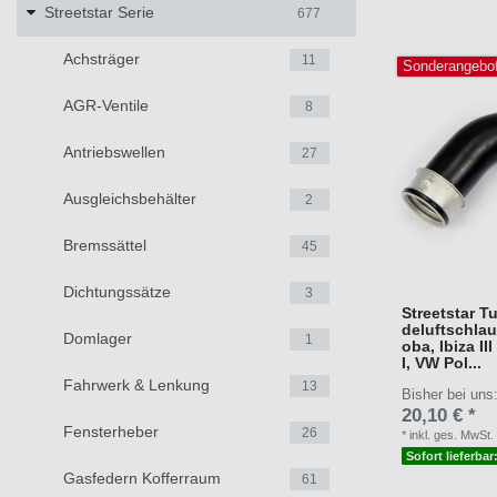
Streetstar Serie
677
Achsträger
11
Sonderangebo
AGR-Ventile
8
Antriebswellen
27
Ausgleichsbehälter
2
Bremssättel
45
Dichtungssätze
3
Streetstar 
deluftschlau
Domlager
1
oba, Ibiza II
I, VW Pol...
Fahrwerk & Lenkung
13
Bisher bei uns
20,10 € *
Fensterheber
26
*
inkl. ges. MwSt.
Sofort lieferbar
Gasfedern Kofferraum
61