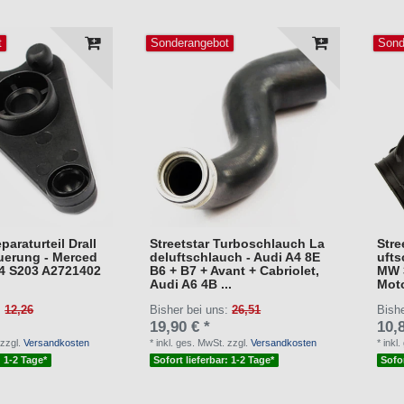
t
Sonderangebot
Sond
paraturteil Drall
Streetstar Turboschlauch La
Stre
uerung - Merced
deluftschlauch - Audi A4 8E
ufts
4 S203 A2721402
B6 + B7 + Avant + Cabriolet,
MW 3
Audi A6 4B ...
Moto
:
12,26
Bisher bei uns:
26,51
Bish
19,90 € *
10,8
zzgl.
Versandkosten
*
inkl. ges. MwSt.
zzgl.
Versandkosten
*
inkl
: 1-2 Tage*
Sofort lieferbar: 1-2 Tage*
Sofor