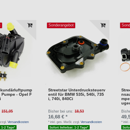
t
Sonderangebot
Sond
Sekundärluftpump
Streetstar Unterdrucksteuerv
Str
 Pumpe - Opel F
entil für BMW 535i, 540i, 735
nsau
i
i, 740i, 840Ci
mper
uge
:
151,05
Bisher bei uns:
18,53
Bish
16,68 € *
49,5
zzgl.
Versandkosten
*
inkl. ges. MwSt.
zzgl.
Versandkosten
*
inkl
: 1-2 Tage*
Sofort lieferbar: 1-2 Tage*
Sofor