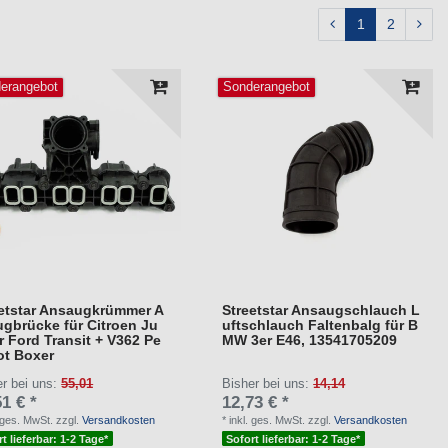
1
2
erangebot
Sonderangebot
eetstar Ansaugkrümmer A
Streetstar Ansaugschlauch L
gbrücke für Citroen Ju
uftschlauch Faltenbalg für B
 Ford Transit + V362 Pe
MW 3er E46, 13541705209
ot Boxer
er bei uns:
55,01
Bisher bei uns:
14,14
1 € *
12,73 € *
. ges. MwSt.
zzgl.
Versandkosten
*
inkl. ges. MwSt.
zzgl.
Versandkosten
t lieferbar: 1-2 Tage*
Sofort lieferbar: 1-2 Tage*