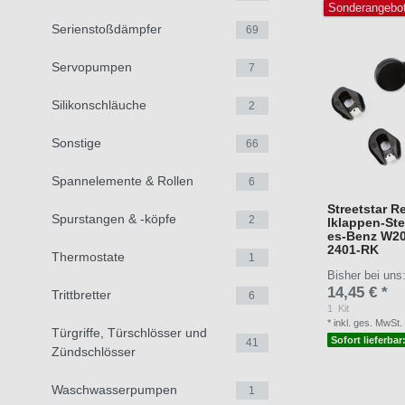
Sonderangebo
Serienstoßdämpfer
69
Servopumpen
7
Silikonschläuche
2
Sonstige
66
Spannelemente & Rollen
6
Streetstar R
Spurstangen & -köpfe
2
lklappen-St
es-Benz W2
2401-RK
Thermostate
1
Bisher bei uns
14,45 € *
Trittbretter
6
1
Kit
*
inkl. ges. MwSt.
Türgriffe, Türschlösser und
Sofort lieferbar
41
Zündschlösser
Waschwasserpumpen
1