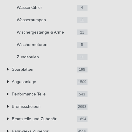
Wasserkühler
4
Wasserpumpen
11
Wischergestänge & Arme
21
Wischermotoren
5
Zündspulen
11
Spurplatten
198
Abgasanlage
1509
Performance Teile
543
Bremsscheiben
2693
Ersatzteile und Zubehör
1694
Fahrwerks Zubehör
4558