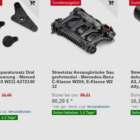
t
Sonderangebot
Sond
eparatursatz Dral
Streetstar Ansaugbrücke Sau
Stre
euerung - Merced
grohrmodul - Mercedes-Benz
delu
03 W211 A272140
C-Klasse W204, E-Klasse W2
A3, 
12
ddy,
:
16,06
Bisher bei uns:
89,21
Bish
80,29 € *
16,1
*
inkl. ges. MwSt.
zzgl.
Versandkosten
*
inkl
zzgl.
Versandkosten
Sofort lieferbar: 1-2 Tage*
Sofor
: 1-2 Tage*