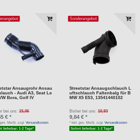
erangebot
Sonderangebot
etstar Ansaugrohr Ansau
Streetstar Ansaugschlauch L
lauch - Audi A3, Seat Le
uftschlauch Faltenbalg für B
VW Bora, Golf IV
MW X5 E53, 13541440102
er bei uns:
15,06
Bisher bei uns:
10,93
5 € *
9,84 € *
. ges. MwSt.
zzgl.
Versandkosten
*
inkl. ges. MwSt.
zzgl.
Versandkosten
t lieferbar: 1-2 Tage*
Sofort lieferbar: 1-2 Tage*