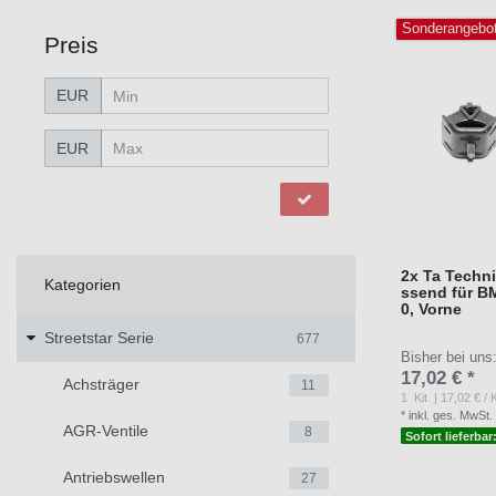
Sonderangebo
Preis
EUR
EUR
2x Ta Techni
Kategorien
ssend für B
0, Vorne
Streetstar Serie
677
Bisher bei uns
17,02 € *
Achsträger
11
1
Kit
| 17,02 € / K
*
inkl. ges. MwSt.
AGR-Ventile
8
Sofort lieferbar
Antriebswellen
27