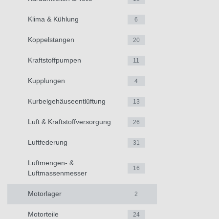
Klima & Kühlung
6
Koppelstangen
20
Kraftstoffpumpen
11
Kupplungen
4
Kurbelgehäuseentlüftung
13
Luft & Kraftstoffversorgung
26
Luftfederung
31
Luftmengen- &
16
Luftmassenmesser
Motorlager
2
Motorteile
24