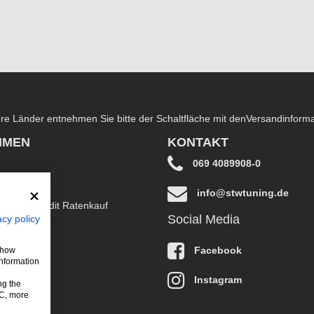
dere Länder entnehmen Sie bitte der Schaltfläche mit den
Versandinform
HMEN
KONTAKT
069 4089908-0
info@stwtuning.de
B EasyCredit Ratenkauf
Social Media
acy policy
klärung
Facebook
 show
information
Instagram
ng the
LC, more