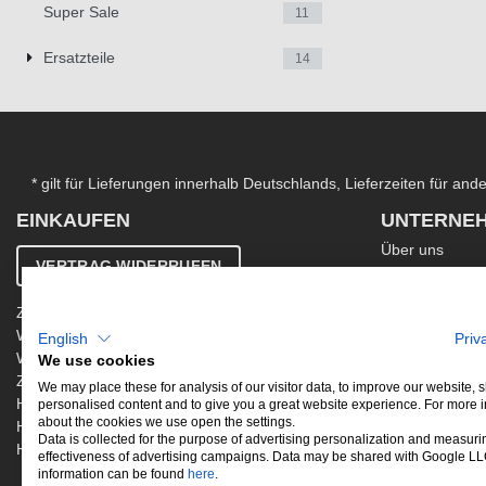
Super Sale
11
Ersatzteile
14
* gilt für Lieferungen innerhalb Deutschlands, Lieferzeiten für an
EINKAUFEN
UNTERNE
Über uns
VERTRAG WIDERRUFEN
Kontakt
AGB
Zahlung & Versand
Ergänzende AG
Widerrufsbelehrung
English
Priv
Datenschutzer
Warenkorb
We use cookies
Impressum
Zur Kasse
Jobs
We may place these for analysis of our visitor data, to improve our website,
Hinweis zur Altölentsorgung
personalised content and to give you a great website experience. For more 
Newsletter
about the cookies we use open the settings.
Hinweis zur Batterieentsorgung
Data is collected for the purpose of advertising personalization and measuri
Händler werden
effectiveness of advertising campaigns. Data may be shared with Google L
information can be found
here
.