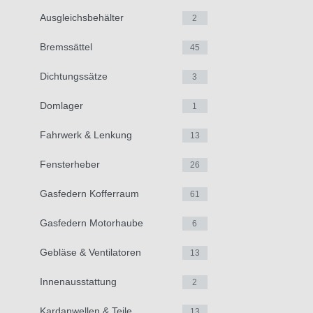
Ausgleichsbehälter
2
Bremssättel
45
Dichtungssätze
3
Domlager
1
Fahrwerk & Lenkung
13
Fensterheber
26
Gasfedern Kofferraum
61
Gasfedern Motorhaube
6
Gebläse & Ventilatoren
13
Innenausstattung
2
Kardanwellen & Teile
13