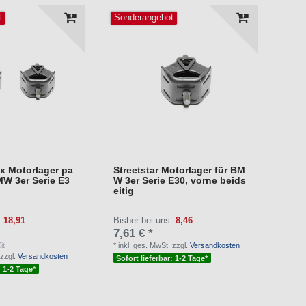
t
Sonderangebot
x Motorlager pa
Streetstar Motorlager für BM
MW 3er Serie E3
W 3er Serie E30, vorne beids
eitig
:
18,91
Bisher bei uns:
8,46
7,61 € *
it
*
inkl. ges. MwSt.
zzgl.
Versandkosten
zzgl.
Versandkosten
Sofort lieferbar: 1-2 Tage*
: 1-2 Tage*