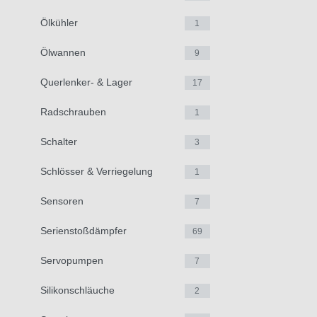
Ölkühler
1
Ölwannen
9
Querlenker- & Lager
17
Radschrauben
1
Schalter
3
Schlösser & Verriegelung
1
Sensoren
7
Serienstoßdämpfer
69
Servopumpen
7
Silikonschläuche
2