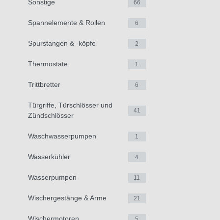
Sonstige
66
Spannelemente & Rollen
6
Spurstangen & -köpfe
2
Thermostate
1
Trittbretter
6
Türgriffe, Türschlösser und
41
Zündschlösser
Waschwasserpumpen
1
Wasserkühler
4
Wasserpumpen
11
Wischergestänge & Arme
21
Wischermotoren
5