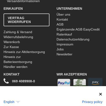
Versandinformationen
EINKAUFEN
UNTERNEHMEN
Über uns
VERTRAG
Kontakt
WIDERRUFEN
AGB
Ergänzende AGB EasyCredit
Zahlung & Versand
Ratenkauf
Widerrufsbelehrung
Datenschutzerklärung
Warenkorb
Impressum
Zur Kasse
Jobs
Hinweis zur Altölentsorgung
Newsletter
Hinweis zur
Batterieentsorgung
Händler werden
KONTAKT
WIR AKZEPTIEREN
069 4089908-0
info@stwtuning.de
WIR VERSENDEN MIT
Social Media
English
Privacy policy