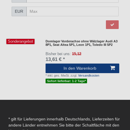
EUR
Sonderangebot
Domlager Vorderachse ohne Wälzlager Audi A3
8P1, Seat Altea 5P1, Leon 1P1, Toledo III 5P2
Bisher bei uns:
15,12
13,61 € *
In den Warenkorb
*
inkl. ges. MwSt.
zzgl.
Versandkosten
Sofort lieferbar: 1-2 Tage*
* gilt für Lieferungen innerhalb Deutschlands, Lieferzeiten für
andere Länder entnehmen Sie bitte der Schaltfläche mit den