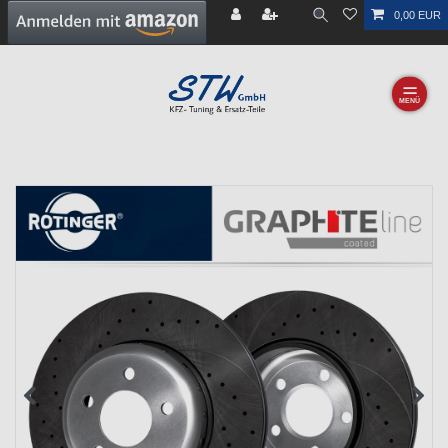
0,00 EUR
☰