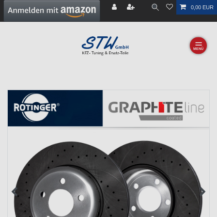
0,00 EUR
☰