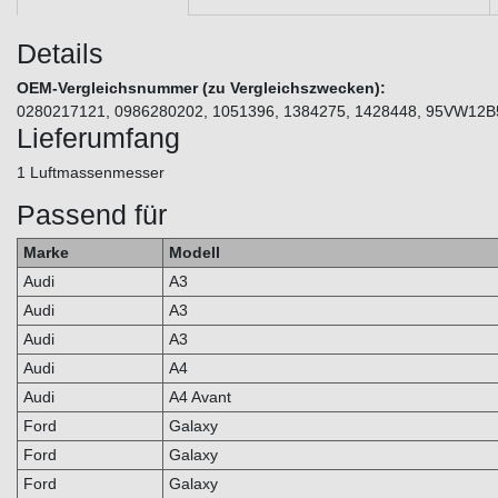
Details
OEM-Vergleichsnummer (zu Vergleichszwecken):
0280217121, 0986280202, 1051396, 1384275, 1428448, 95VW12
Lieferumfang
1 Luftmassenmesser
Passend für
Marke
Modell
Audi
A3
Audi
A3
Audi
A3
Audi
A4
Audi
A4 Avant
Ford
Galaxy
Ford
Galaxy
Ford
Galaxy