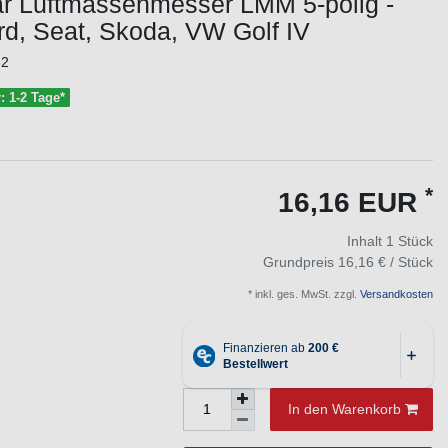
ar Luftmassenmesser LMM 5-polig -
rd, Seat, Skoda, VW Golf IV
32
r: 1-2 Tage*
*
16,16 EUR
Inhalt
1
Stück
Grundpreis
16,16 € / Stück
* inkl. ges. MwSt. zzgl.
Versandkosten
In den Warenkorb