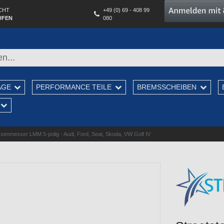
CHT
+49 (0) 69 - 408 99
UFEN
080
AGE
PERFORMANCE TEILE
BREMSSCHEIBEN
ssenmesser LMM 5-polig - Audi, Ford, Seat, Skoda, VW Golf IV