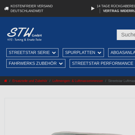
KOSTENFREIER VERSAND
14 TAGE RÜCKGABERE
DEUTSCHLANDWEIT
VERTRAG WIDERR
STREETSTAR SERIE
SPURPLATTEN
ABGASANL
FAHRWERKS ZUBEHÖR
STREETSTAR PERFORMANCE
Ersatzteile und Zubehör
Luftmengen- & Luftmassenmesser
Streetstar Luftma