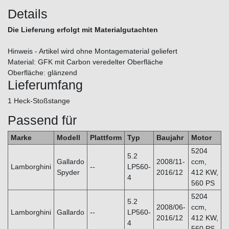
Details
Die Lieferung erfolgt mit Materialgutachten
Hinweis - Artikel wird ohne Montagematerial geliefert
Material: GFK mit Carbon veredelter Oberfläche
Oberfläche: glänzend
Lieferumfang
1 Heck-Stoßstange
Passend für
Marke
Modell
Plattform
Typ
Baujahr
Motor
5204
5.2
Gallardo
2008/11-
ccm,
Lamborghini
--
LP560-
Spyder
2016/12
412 KW,
4
560 PS
5204
5.2
2008/06-
ccm,
Lamborghini
Gallardo
--
LP560-
2016/12
412 KW,
4
560 PS