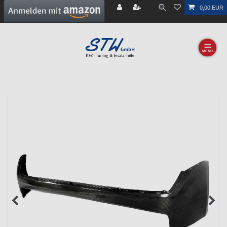
0,00 EUR
☰