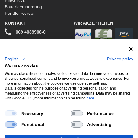
Hinweis zur
Batterieentsorgung
Händler werden
KONTAKT
WIR AKZEPTIEREN
069 4089908-0
info@stwtuning.de
WIR VERSENDEN MIT
Social Media
English
Privacy policy
We use cookies
Facebook
We may place these for analysis of our visitor data, to improve our website,
show personalised content and to give you a great website experience. For
Instagram
more information about the cookies we use open the settings.
Data is collected for the purpose of advertising personalization and
measuring the effectiveness of advertising campaigns. Data may be shared
with Google LLC, more information can be found
here
.
UNSERE BELIEBTESTEN PRODUKTE
Necessary
Performance
Gewindefahrwerke
Performance
Auspuffklappen
Functional
Advertising
Endschalldämpfer
Bremsscheiben
Carbon
Style & Aerodynamik