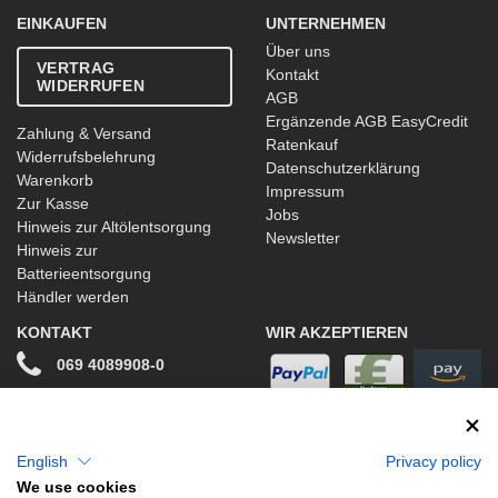
EINKAUFEN
UNTERNEHMEN
Über uns
VERTRAG
Kontakt
WIDERRUFEN
AGB
Ergänzende AGB EasyCredit
Zahlung & Versand
Ratenkauf
Widerrufsbelehrung
Datenschutzerklärung
Warenkorb
Impressum
Zur Kasse
Jobs
Hinweis zur Altölentsorgung
Newsletter
Hinweis zur
Batterieentsorgung
Händler werden
KONTAKT
WIR AKZEPTIEREN
069 4089908-0
info@stwtuning.de
WIR VERSENDEN MIT
Social Media
English
Privacy policy
We use cookies
Facebook