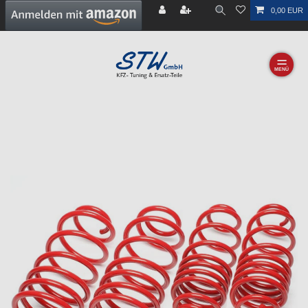
0,00 EUR
☰