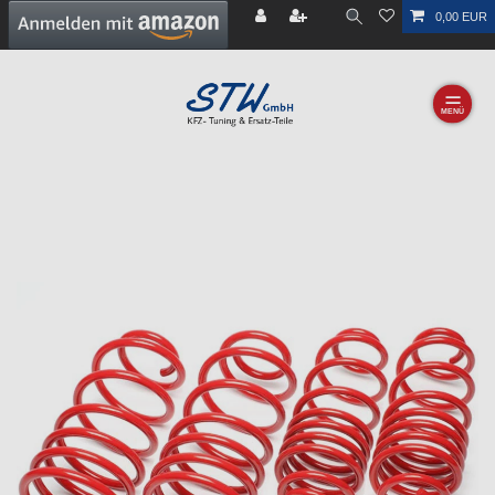
0,00 EUR
☰