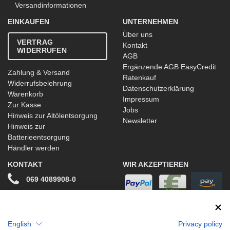
Versandinformationen
EINKAUFEN
UNTERNEHMEN
Über uns
VERTRAG
Kontakt
WIDERRUFEN
AGB
Ergänzende AGB EasyCredit
Zahlung & Versand
Ratenkauf
Widerrufsbelehrung
Datenschutzerklärung
Warenkorb
Impressum
Zur Kasse
Jobs
Hinweis zur Altölentsorgung
Newsletter
Hinweis zur
Batterieentsorgung
Händler werden
KONTAKT
WIR AKZEPTIEREN
069 4089908-0
info@stwtuning.de
WIR VERSENDEN MIT
Social Media
English
Privacy policy