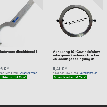
ndeverstellschlüssel kl
Abrissring für Gewindefahrw
erke gemäß österreichischer
Zulassungsbedingungen
6 € *
9,41 € *
. ges. MwSt.
zzgl.
Versandkosten
*
inkl. ges. MwSt.
zzgl.
Versandkosten
t lieferbar: 1-2 Tage*
Sofort lieferbar: 1-2 Tage*