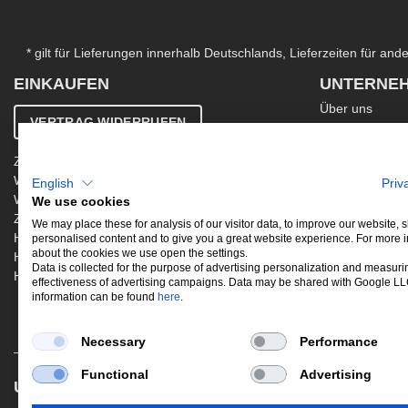
* gilt für Lieferungen innerhalb Deutschlands, Lieferzeiten für an
EINKAUFEN
UNTERNE
Über uns
VERTRAG WIDERRUFEN
Kontakt
AGB
Zahlung & Versand
Ergänzende AG
Widerrufsbelehrung
English
Priv
Datenschutzer
Warenkorb
We use cookies
Impressum
Zur Kasse
Jobs
We may place these for analysis of our visitor data, to improve our website,
Hinweis zur Altölentsorgung
personalised content and to give you a great website experience. For more 
Newsletter
about the cookies we use open the settings.
Hinweis zur Batterieentsorgung
Data is collected for the purpose of advertising personalization and measuri
Händler werden
effectiveness of advertising campaigns. Data may be shared with Google L
information can be found
here
.
Necessary
Performance
Functional
Advertising
UNSERE BELIEBTESTEN PRODUKTE