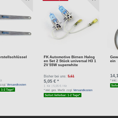
rstellschlüssel
FK Automotive Birnen Halog
Gewi
en Set 2 Stück universal H3 1
ein
2V 55W superwhite
14,1
Bisher bei uns:
5,61
it
5,05 € *
*
inkl
zzgl.
Versandkosten
Sofor
1
Kit
| 5,05 € / Kit
: 1-2 Tage*
*
inkl. ges. MwSt.
zzgl.
Versandkosten
Sofort lieferbar: 1-2 Tage*