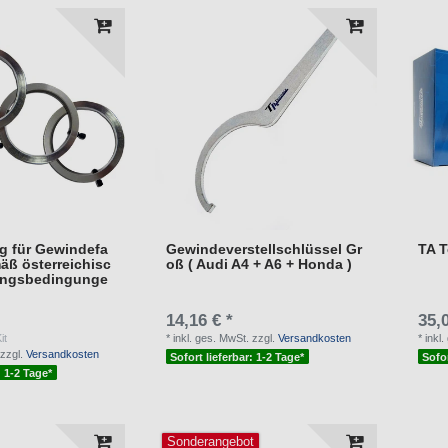
ng für Gewindefa
Gewindeverstellschlüssel Gr
TA 
äß österreichisc
oß ( Audi A4 + A6 + Honda )
ungsbedingunge
14,16 € *
35,0
it
*
inkl. ges. MwSt.
zzgl.
Versandkosten
*
inkl
zzgl.
Versandkosten
Sofort lieferbar: 1-2 Tage*
Sofor
: 1-2 Tage*
Sonderangebot