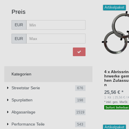
Artikelpaket
Preis
EUR
EUR
4 x Abrissri
Kategorien
hrwerke gem
hen Zulass
n
Streetstar Serie
676
25,56 € *
1
Kit
| 25,56 € / K
Spurplatten
198
*
inkl. ges. MwSt.
Sofort lieferbar
Abgasanlage
1519
Performance Teile
543
Artikelpaket