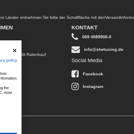
dere Länder entnehmen Sie bitte der Schaltfläche mit den
Versandinform
HMEN
KONTAKT
069 4089908-0
info@stwtuning.de
B EasyCredit Ratenkauf
Social Media
acy policy
klärung
Facebook
 show
information
Instagram
ng the
LC, more