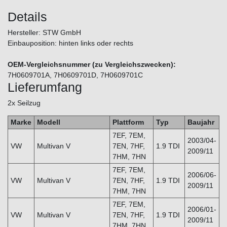
Details
Hersteller: STW GmbH
Einbauposition: hinten links oder rechts
OEM-Vergleichsnummer (zu Vergleichszwecken):
7H0609701A, 7H0609701D, 7H0609701C
Lieferumfang
2x Seilzug
Marke
Modell
Plattform
Typ
Baujahr
7EF, 7EM,
2003/04-
VW
Multivan V
7EN, 7HF,
1.9 TDI
2009/11
7HM, 7HN
7EF, 7EM,
2006/06-
VW
Multivan V
7EN, 7HF,
1.9 TDI
2009/11
7HM, 7HN
7EF, 7EM,
2006/01-
VW
Multivan V
7EN, 7HF,
1.9 TDI
2009/11
7HM, 7HN