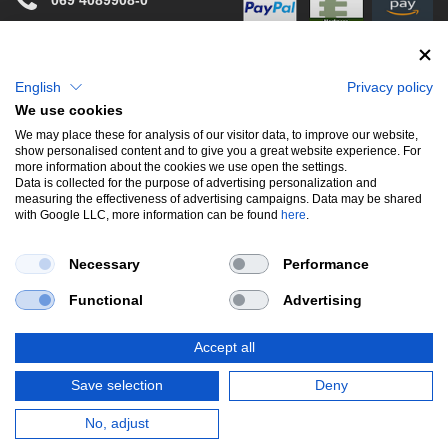
info@stwtuning.de
WIR VERSENDEN MIT
Social Media
English
Privacy policy
We use cookies
Facebook
We may place these for analysis of our visitor data, to improve our website,
show personalised content and to give you a great website experience. For
Instagram
more information about the cookies we use open the settings.
Data is collected for the purpose of advertising personalization and
measuring the effectiveness of advertising campaigns. Data may be shared
with Google LLC, more information can be found
here
.
UNSERE BELIEBTESTEN PRODUKTE
Necessary
Performance
Gewindefahrwerke
Performance
Auspuffklappen
Functional
Advertising
Endschalldämpfer
Bremsscheiben
Carbon
Style & Aerodynamik
Accept all
*Alle Preise verstehen sich inkl. MwSt. zzgl.
Versandkosten
. Versandkostenfrei
Save selection
Deny
innerhalb deutschlands. zzgl. Versandkosten.
© Copyright 2026 | Alle Rechte vorbehalten.
No, adjust