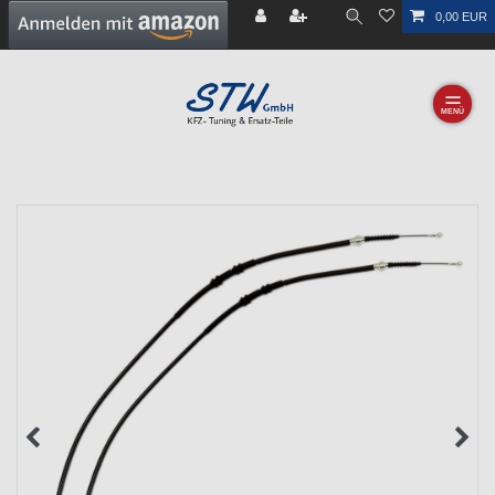
0,00 EUR
☰