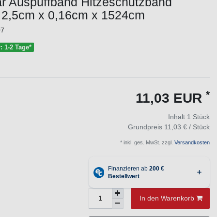
ar Auspuffband Hitzeschutzband
 2,5cm x 0,16cm x 1524cm
07
r: 1-2 Tage*
*
11,03 EUR
Inhalt
1
Stück
Grundpreis
11,03 € / Stück
* inkl. ges. MwSt. zzgl.
Versandkosten
In den Warenkorb