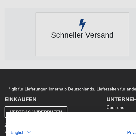
Schneller Versand
* gilt für Lieferungen innerhalb Deutschlands, Lieferzeiten für an
EINKAUFEN
UNTERNE
Über uns
VERTRAG WIDERRUFEN
Kontakt
AGB
Zahlung & Versand
Ergänzende AG
Widerrufsbelehrung
English
Priv
Datenschutzer