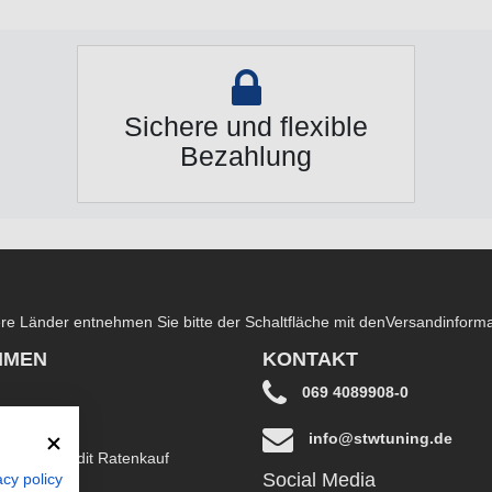
Sichere und flexible
Bezahlung
dere Länder entnehmen Sie bitte der Schaltfläche mit den
Versandinform
HMEN
KONTAKT
069 4089908-0
info@stwtuning.de
B EasyCredit Ratenkauf
Social Media
acy policy
klärung