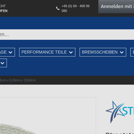
CHT
+49 (0) 69 - 408 99
UFEN
080
AGE
PERFORMANCE TEILE
BREMSSCHEIBEN
2,5cm x 0,16cm x 1524cm