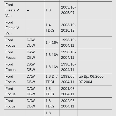
Ford
2003/10-
Fiesta V
--
1.3
2005/07
Van
Ford
1.4
2003/10-
Fiesta V
--
TDCi
2010/12
Van
Ford
DAW,
1998/10-
1.4 16V
Focus
DBW
2004/11
Ford
DAW,
1998/10-
1.6 16V
Focus
DBW
2004/11
Ford
DAW,
1998/10-
1.8 16V
Focus
DBW
2004/11
Ford
DAW,
1.8 DI /
1999/08-
ab Bj.: 06.2000 -
Focus
DBW
TDDi
2004/11
07.2004
Ford
DAW,
1.8
2001/03-
Focus
DBW
TDCi
2004/11
Ford
DAW,
1.8
2002/08-
Focus
DBW
TDCi
2004/11
1.8