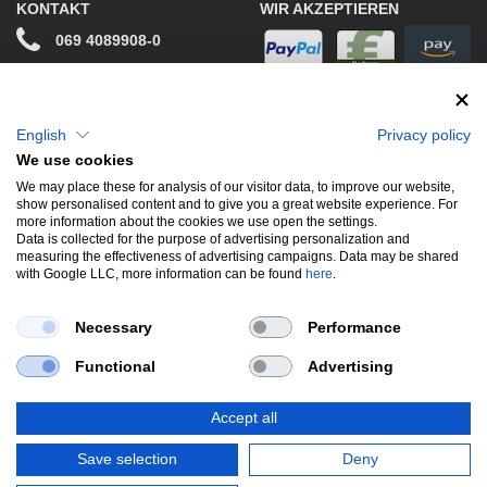
KONTAKT
WIR AKZEPTIEREN
069 4089908-0
info@stwtuning.de
WIR VERSENDEN MIT
Social Media
English
Privacy policy
We use cookies
Facebook
We may place these for analysis of our visitor data, to improve our website,
show personalised content and to give you a great website experience. For
Instagram
more information about the cookies we use open the settings.
Data is collected for the purpose of advertising personalization and
measuring the effectiveness of advertising campaigns. Data may be shared
with Google LLC, more information can be found
here
.
UNSERE BELIEBTESTEN PRODUKTE
Necessary
Performance
Gewindefahrwerke
Performance
Auspuffklappen
Functional
Advertising
Endschalldämpfer
Bremsscheiben
Carbon
Style & Aerodynamik
Accept all
*Alle Preise verstehen sich inkl. MwSt. zzgl.
Versandkosten
. Versandkostenfrei
Save selection
Deny
innerhalb deutschlands. zzgl. Versandkosten.