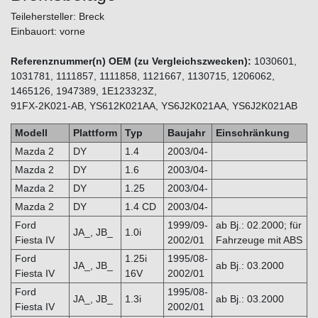
Teilehersteller: Breck
Einbauort: vorne
Referenznummer(n) OEM (zu Vergleichszwecken):
1030601,
1031781, 1111857, 1111858, 1121667, 1130715, 1206062,
1465126, 1947389, 1E123323Z,
91FX-2K021-AB, YS612K021AA, YS6J2K021AA, YS6J2K021AB
Modell
Plattform
Typ
Baujahr
Einschränkung
Mazda 2
DY
1.4
2003/04-
Mazda 2
DY
1.6
2003/04-
Mazda 2
DY
1.25
2003/04-
Mazda 2
DY
1.4 CD
2003/04-
Ford
1999/09-
ab Bj.: 02.2000; für
JA_, JB_
1.0i
Fiesta IV
2002/01
Fahrzeuge mit ABS
Ford
1.25i
1995/08-
JA_, JB_
ab Bj.: 03.2000
Fiesta IV
16V
2002/01
Ford
1995/08-
JA_, JB_
1.3i
ab Bj.: 03.2000
Fiesta IV
2002/01