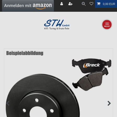
0,00 EUR
☰