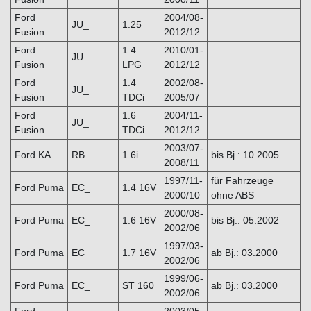
Ford
2004/08-
JU_
1.25
Fusion
2012/12
Ford
1.4
2010/01-
JU_
Fusion
LPG
2012/12
Ford
1.4
2002/08-
JU_
Fusion
TDCi
2005/07
Ford
1.6
2004/11-
JU_
Fusion
TDCi
2012/12
2003/07-
Ford KA
RB_
1.6i
bis Bj.: 10.2005
2008/11
1997/11-
für Fahrzeuge
Ford Puma
EC_
1.4 16V
2000/10
ohne ABS
2000/08-
Ford Puma
EC_
1.6 16V
bis Bj.: 05.2002
2002/06
1997/03-
Ford Puma
EC_
1.7 16V
ab Bj.: 03.2000
2002/06
1999/06-
Ford Puma
EC_
ST 160
ab Bj.: 03.2000
2002/06
Ford
2003/05-