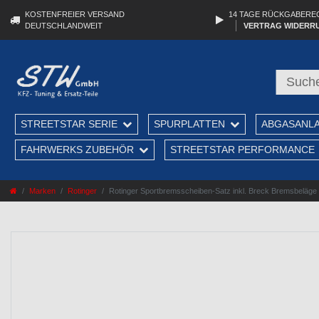
KOSTENFREIER VERSAND
14 TAGE RÜCKGABERE
DEUTSCHLANDWEIT
VERTRAG WIDERR
STREETSTAR SERIE
SPURPLATTEN
ABGASANL
FAHRWERKS ZUBEHÖR
STREETSTAR PERFORMANCE
Marken
Rotinger
Rotinger Sportbremsscheiben-Satz inkl. Breck Bremsbeläge