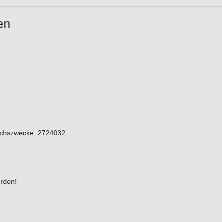
en
eichszwecke: 2724032
rden!