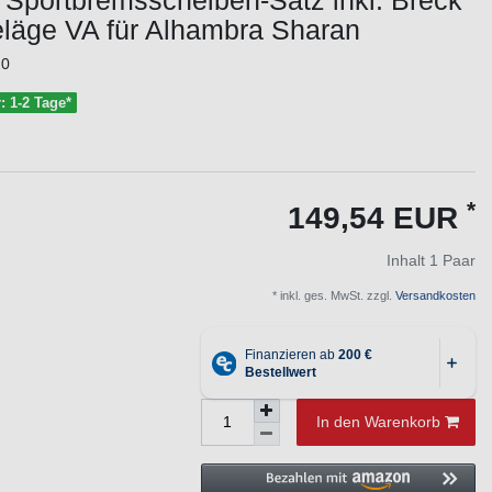
 Sportbremsscheiben-Satz inkl. Breck
läge VA für Alhambra Sharan
20
r: 1-2 Tage*
*
149,54 EUR
Inhalt
1
Paar
* inkl. ges. MwSt. zzgl.
Versandkosten
In den Warenkorb