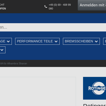
CHT
+49 (0) 69 - 408 99
UFEN
080
AGE
PERFORMANCE TEILE
BREMSSCHEIBEN
 VA für Alhambra Sharan