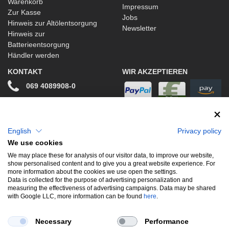
Warenkorb
Impressum
Zur Kasse
Jobs
Hinweis zur Altölentsorgung
Newsletter
Hinweis zur
Batterieentsorgung
Händler werden
KONTAKT
WIR AKZEPTIEREN
069 4089908-0
info@stwtuning.de
WIR VERSENDEN MIT
Social Media
English
Privacy policy
We use cookies
Facebook
We may place these for analysis of our visitor data, to improve our website,
show personalised content and to give you a great website experience. For
Instagram
more information about the cookies we use open the settings.
Data is collected for the purpose of advertising personalization and
measuring the effectiveness of advertising campaigns. Data may be shared
with Google LLC, more information can be found
here
.
UNSERE BELIEBTESTEN PRODUKTE
Necessary
Performance