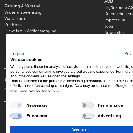
AGB
Zahlung & Versand
Ergänzende AG
Widerrufsbelehrung
Datenschutzer
Warenkorb
Impressum
Zur Kasse
Jobs
Hinweis zur Altölentsorgung
Newsletter
Hinweis zur Batterieentsorgung
Händler werden
English
Priv
We use cookies
We may place these for analysis of our visitor data, to improve our website,
personalised content and to give you a great website experience. For more 
about the cookies we use open the settings.
UNSERE BELIEBTESTEN PRODUKTE
Data is collected for the purpose of advertising personalization and measuri
effectiveness of advertising campaigns. Data may be shared with Google L
Gewindefahrwerke
Performance
Aus
information can be found
here
.
Necessary
Performance
*Alle Preise ver
Functional
Advertising
Accept all