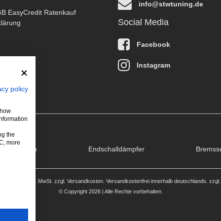
info@stwtuning.de
B EasyCredit Ratenkauf
Social Media
klärung
Facebook
Instagram
acy policy
 show
information
ng the
LC, more
puffklappen
Endschalldämpfer
Bremss
stehen sich inkl. MwSt. zzgl.
Versandkosten
. Versandkostenfrei innerhalb deutschlands. zzgl
© Copyright 2026 | Alle Rechte vorbehalten.