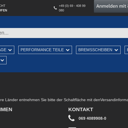
CHT
+49 (0) 69 - 408 99
UFEN
080
AGE
PERFORMANCE TEILE
BREMSSCHEIBEN
dere Länder entnehmen Sie bitte der Schaltfläche mit den
Versandinform
HMEN
KONTAKT
069 4089908-0