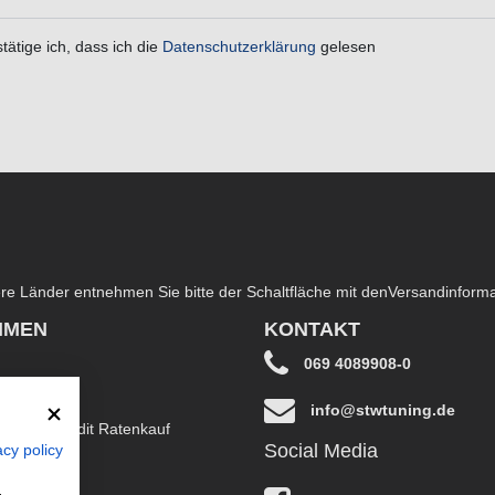
tätige ich, dass ich die
Daten­schutz­erklärung
gelesen
dere Länder entnehmen Sie bitte der Schaltfläche mit den
Versandinform
HMEN
KONTAKT
069 4089908-0
info@stwtuning.de
B EasyCredit Ratenkauf
Social Media
acy policy
klärung