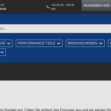
CHT
+49 (0) 69 - 408 99
UFEN
080
AGE
PERFORMANCE TEILE
BREMSSCHEIBEN
s Kontakt auf. Füllen Sie einfach das Formular aus und wir werden Ihr