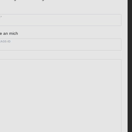
L*
e an mich
AGS-ID