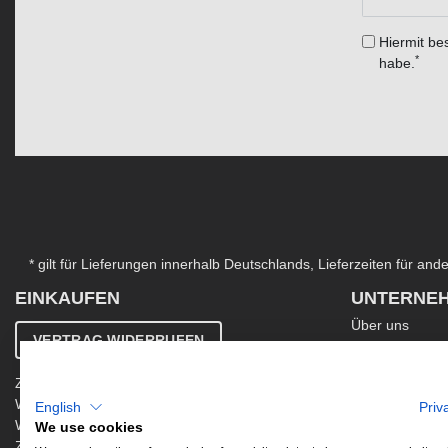
Hiermit bes
*
habe.
* gilt für Lieferungen innerhalb Deutschlands, Lieferzeiten für an
EINKAUFEN
UNTERNE
Über uns
VERTRAG WIDERRUFEN
Kontakt
AGB
Zahlung & Versand
Ergänzende AG
Widerrufsbelehrung
English
Priv
Datenschutzer
Warenkorb
We use cookies
Impressum
Zur Kasse