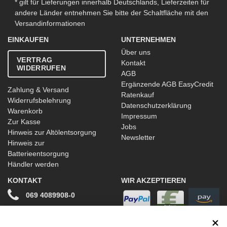
* gilt für Lieferungen innerhalb Deutschlands, Lieferzeiten für
andere Länder entnehmen Sie bitte der Schaltfläche mit den
Versandinformationen
EINKAUFEN
UNTERNEHMEN
Über uns
VERTRAG
Kontakt
WIDERRUFEN
AGB
Ergänzende AGB EasyCredit
Zahlung & Versand
Ratenkauf
Widerrufsbelehrung
Datenschutzerklärung
Warenkorb
Impressum
Zur Kasse
Jobs
Hinweis zur Altölentsorgung
Newsletter
Hinweis zur
Batterieentsorgung
Händler werden
KONTAKT
WIR AKZEPTIEREN
069 4089908-0
info@stwtuning.de
WIR VERSENDEN MIT