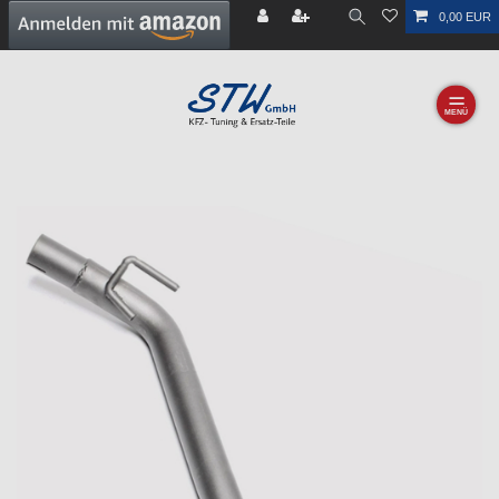
0,00 EUR
☰