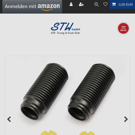
0,00 EUR
☰