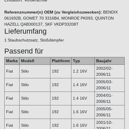
Referenznummer(n) OEM (zu Vergleichszwecken):
BENDIX
061692B, GOMET 70 3316B4, MONROE PK093, QUINTON
HAZELL QAB300137, SKF VKDP33208T
Lieferumfang
1 Staubschutzsatz, Stoßdämpfer
Passend für
Marke
Modell
Plattform
Typ
Baujahr
2002/02-
Fiat
Stilo
192
1.2 16V
2006/11
2005/03-
Fiat
Stilo
192
1.4 16V
2006/11
2004/01-
Fiat
Stilo
192
1.4 16V
2006/11
2005/05-
Fiat
Stilo
192
1.6 16V
2006/11
2001/10-
Fiat
Stilo
192
1.6 16V
2006/11