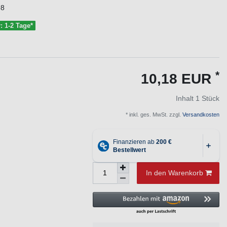
98
r: 1-2 Tage*
*
10,18 EUR
Inhalt
1
Stück
* inkl. ges. MwSt. zzgl.
Versandkosten
In den Warenkorb