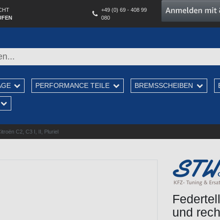
CHT
+49 (0) 69 - 408 99
UFEN
080
AGE
PERFORMANCE TEILE
BREMSSCHEIBEN
oën C2, C3 I, II, Pluriel
Federtel
und recht