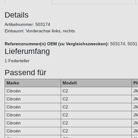
Details
Artikelnummer: 503174
Einbauort: Vorderachse links, rechts
Referenznummer(n) OEM (zu Vergleichszwecken):
503174, 5031
Lieferumfang
1 Federteller
Passend für
Marke
Modell
Pl
Citroën
C2
J
Citroën
C2
J
Citroën
C2
J
Citroën
C2
J
Citroën
C2
J
Citroën
C2
J