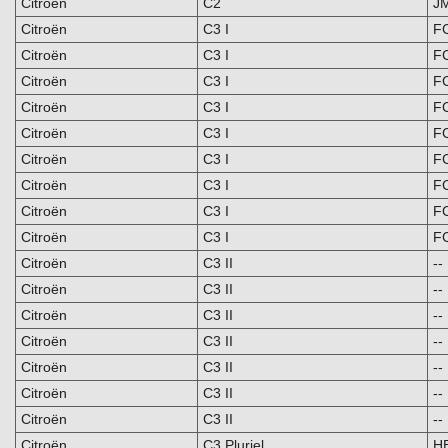
Citroën
C2
J
Citroën
C3 I
F
Citroën
C3 I
F
Citroën
C3 I
F
Citroën
C3 I
F
Citroën
C3 I
F
Citroën
C3 I
F
Citroën
C3 I
F
Citroën
C3 I
F
Citroën
C3 I
F
Citroën
C3 II
--
Citroën
C3 II
--
Citroën
C3 II
--
Citroën
C3 II
--
Citroën
C3 II
--
Citroën
C3 II
--
Citroën
C3 II
--
Citroën
C3 Pluriel
H