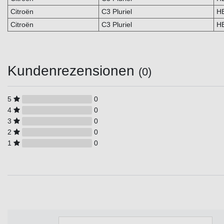
Citroën
C3 Pluriel
H
Citroën
C3 Pluriel
H
Kundenrezensionen
(0)
5
0
4
0
3
0
2
0
1
0