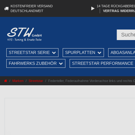
KOSTENFREIER VERSAND
14 TAGE RÜCKGABERE
DEUTSCHLANDWEIT
VERTRAG WIDERR
STREETSTAR SERIE
SPURPLATTEN
ABGASANL
FAHRWERKS ZUBEHÖR
STREETSTAR PERFORMANCE
Marken
Streetstar
Federteller, Federaufnahme Vorderachse links und rechts Citr