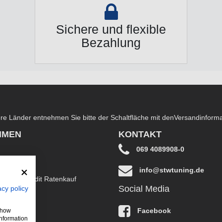
Sichere und flexible
Bezahlung
dere Länder entnehmen Sie bitte der Schaltfläche mit den
Versandinform
HMEN
KONTAKT
069 4089908-0
info@stwtuning.de
B EasyCredit Ratenkauf
Social Media
acy policy
klärung
Facebook
 show
information