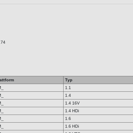
.74
attform
Typ
M_
1.1
M_
1.4
M_
1.4 16V
M_
1.4 HDi
M_
1.6
M_
1.6 HDi