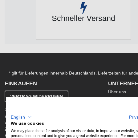
Schneller Versand
* gilt für Lieferungen innerhalb Deutschlands, Lieferzeiten für an
EINKAUFEN
UNTERNE
Über uns
VERTRAG WIDERRUFEN
Kontakt
AGB
Zahlung & Versand
Ergänzende AG
Widerrufsbelehrung
English
Priv
Datenschutzer
Warenkorb
We use cookies
Impressum
Zur Kasse
Jobs
We may place these for analysis of our visitor data, to improve our website,
Hinweis zur Altölentsorgung
personalised content and to give you a great website experience. For more 
Newsletter