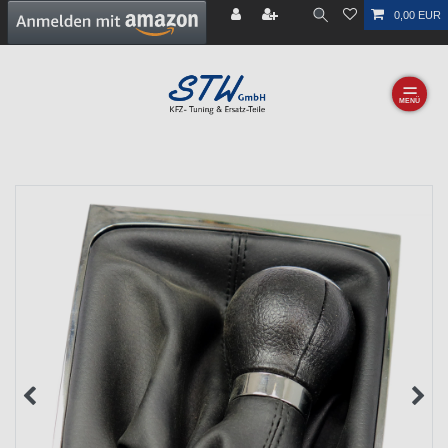
0,00 EUR
☰