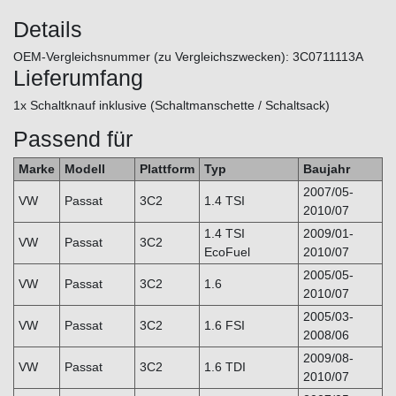
Details
OEM-Vergleichsnummer (zu Vergleichszwecken): 3C0711113A
Lieferumfang
1x Schaltknauf inklusive (Schaltmanschette / Schaltsack)
Passend für
Marke
Modell
Plattform
Typ
Baujahr
2007/05-
VW
Passat
3C2
1.4 TSI
2010/07
1.4 TSI
2009/01-
VW
Passat
3C2
EcoFuel
2010/07
2005/05-
VW
Passat
3C2
1.6
2010/07
2005/03-
VW
Passat
3C2
1.6 FSI
2008/06
2009/08-
VW
Passat
3C2
1.6 TDI
2010/07