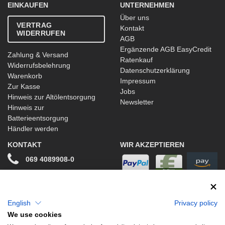
EINKAUFEN
UNTERNEHMEN
Über uns
VERTRAG
Kontakt
WIDERRUFEN
AGB
Ergänzende AGB EasyCredit
Zahlung & Versand
Ratenkauf
Widerrufsbelehrung
Datenschutzerklärung
Warenkorb
Impressum
Zur Kasse
Jobs
Hinweis zur Altölentsorgung
Newsletter
Hinweis zur
Batterieentsorgung
Händler werden
KONTAKT
WIR AKZEPTIEREN
069 4089908-0
info@stwtuning.de
WIR VERSENDEN MIT
Social Media
English
Privacy policy
We use cookies
Facebook