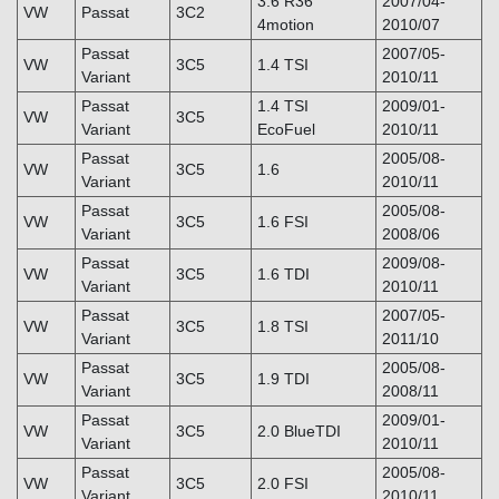
3.6 R36
2007/04-
VW
Passat
3C2
4motion
2010/07
Passat
2007/05-
VW
3C5
1.4 TSI
Variant
2010/11
Passat
1.4 TSI
2009/01-
VW
3C5
Variant
EcoFuel
2010/11
Passat
2005/08-
VW
3C5
1.6
Variant
2010/11
Passat
2005/08-
VW
3C5
1.6 FSI
Variant
2008/06
Passat
2009/08-
VW
3C5
1.6 TDI
Variant
2010/11
Passat
2007/05-
VW
3C5
1.8 TSI
Variant
2011/10
Passat
2005/08-
VW
3C5
1.9 TDI
Variant
2008/11
Passat
2009/01-
VW
3C5
2.0 BlueTDI
Variant
2010/11
Passat
2005/08-
VW
3C5
2.0 FSI
Variant
2010/11