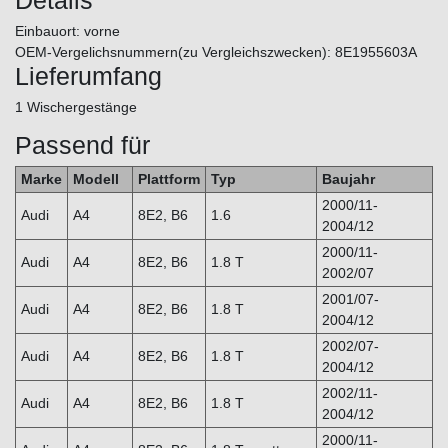
Einbauort: vorne
OEM-Vergelichsnummern(zu Vergleichszwecken): 8E1955603A
Lieferumfang
1 Wischergestänge
Passend für
Marke
Modell
Plattform
Typ
Baujahr
2000/11-
Audi
A4
8E2, B6
1.6
2004/12
2000/11-
Audi
A4
8E2, B6
1.8 T
2002/07
2001/07-
Audi
A4
8E2, B6
1.8 T
2004/12
2002/07-
Audi
A4
8E2, B6
1.8 T
2004/12
2002/11-
Audi
A4
8E2, B6
1.8 T
2004/12
2000/11-