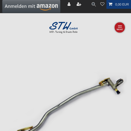
0,00 EUR
☰