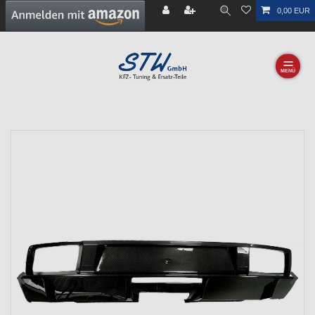
0,00 EUR
☰