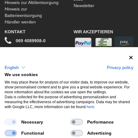
Hinweis zur Altölentsorgung
Newsletter
Hinweis zur
Batterieentsorgung
Händler werden
KONTAKT
WIR AKZEPTIEREN
069 4089908-0
info@stwtuning.de
WIR VERSENDEN MIT
Social Media
English
Privacy policy
We use cookies
Facebook
We may place these for analysis of our visitor data, to improve our website,
show personalised content and to give you a great website experience. For
Instagram
more information about the cookies we use open the settings.
Data is collected for the purpose of advertising personalization and
measuring the effectiveness of advertising campaigns. Data may be shared
with Google LLC, more information can be found
here
.
UNSERE BELIEBTESTEN PRODUKTE
Necessary
Performance
Gewindefahrwerke
Performance
Auspuffklappen
Functional
Advertising
Endschalldämpfer
Bremsscheiben
Carbon
Style & Aerodynamik