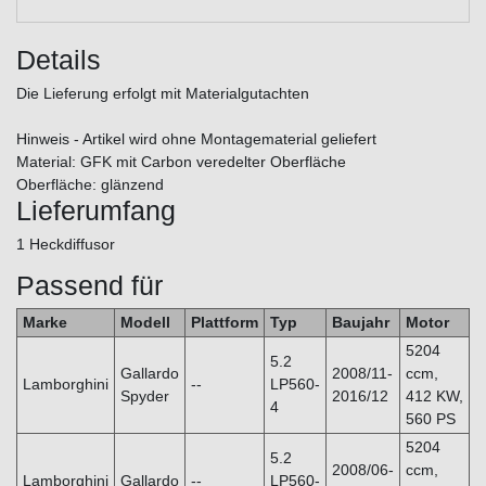
Details
Die Lieferung erfolgt mit Materialgutachten
Hinweis - Artikel wird ohne Montagematerial geliefert
Material: GFK mit Carbon veredelter Oberfläche
Oberfläche: glänzend
Lieferumfang
1 Heckdiffusor
Passend für
Marke
Modell
Plattform
Typ
Baujahr
Motor
5204
5.2
Gallardo
2008/11-
ccm,
Lamborghini
--
LP560-
Spyder
2016/12
412 KW,
4
560 PS
5204
5.2
2008/06-
ccm,
Lamborghini
Gallardo
--
LP560-