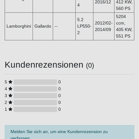
2016/12
412 KW,
4
560 PS
5204
5.2
2012/02-
ccm,
Lamborghini
Gallardo
--
LP550-
2014/09
405 KW,
2
551 PS
Kundenrezensionen
(0)
5
0
4
0
3
0
2
0
1
0
Melden Sie sich an, um eine Kundenrezension zu
verfassen.