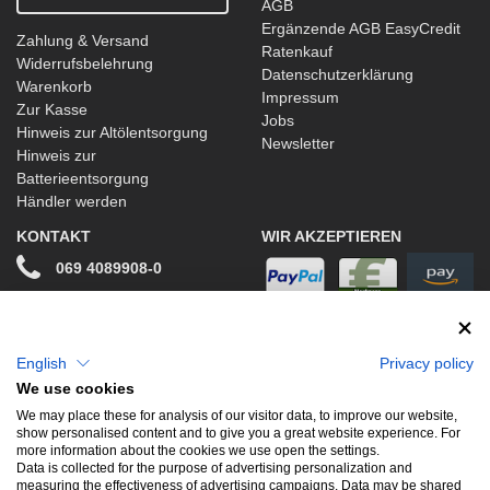
AGB
Ergänzende AGB EasyCredit
Zahlung & Versand
Ratenkauf
Widerrufsbelehrung
Datenschutzerklärung
Warenkorb
Impressum
Zur Kasse
Jobs
Hinweis zur Altölentsorgung
Newsletter
Hinweis zur
Batterieentsorgung
Händler werden
KONTAKT
WIR AKZEPTIEREN
069 4089908-0
info@stwtuning.de
WIR VERSENDEN MIT
Social Media
English
Privacy policy
We use cookies
Facebook
We may place these for analysis of our visitor data, to improve our website,
show personalised content and to give you a great website experience. For
Instagram
more information about the cookies we use open the settings.
Data is collected for the purpose of advertising personalization and
measuring the effectiveness of advertising campaigns. Data may be shared