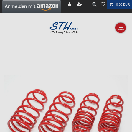
0,00 EUR
☰