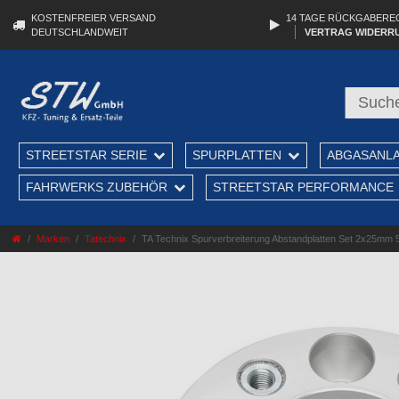
KOSTENFREIER VERSAND
14 TAGE RÜCKGABERE
DEUTSCHLANDWEIT
VERTRAG WIDERR
STREETSTAR SERIE
SPURPLATTEN
ABGASANL
FAHRWERKS ZUBEHÖR
STREETSTAR PERFORMANCE
Marken
Tatechnix
TA Technix Spurverbreiterung Abstandplatten Set 2x25m