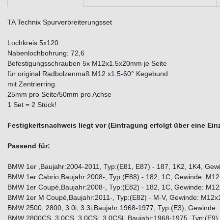
TA Technix Spurverbreiterungsset
Lochkreis 5x120
Nabenlochbohrung: 72,6
Befestigungsschrauben 5x M12x1.5x20mm je Seite
für original Radbolzenmaß M12 x1.5-60° Kegebund
mit Zentrierring
25mm pro Seite/50mm pro Achse
1 Set = 2 Stück!
Festigkeitsnachweis liegt vor (Eintragung erfolgt über eine E
Passend für:
BMW 1er ,Baujahr:2004-2011, Typ:(E81, E87) - 187, 1K2, 1K4, Gew
BMW 1er Cabrio,Baujahr:2008-, Typ:(E88) - 182, 1C, Gewinde: M12
BMW 1er Coupé,Baujahr:2008-, Typ:(E82) - 182, 1C, Gewinde: M12
BMW 1er M Coupé,Baujahr:2011-, Typ:(E82) - M-V, Gewinde: M12x1
BMW 2500, 2800, 3.0i, 3.3i,Baujahr:1968-1977, Typ:(E3), Gewinde
BMW 2800CS, 3.0CS, 3.0CSi, 3.0CSL,Baujahr:1968-1975, Typ:(E9)