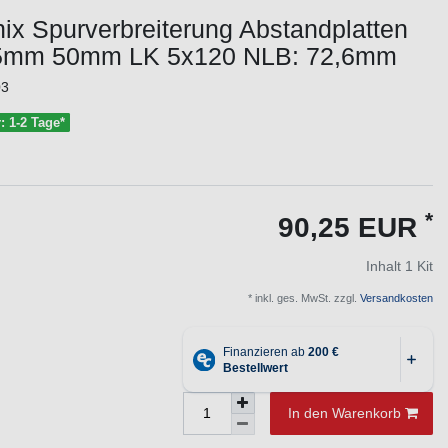
ix Spurverbreiterung Abstandplatten
5mm 50mm LK 5x120 NLB: 72,6mm
03
r: 1-2 Tage*
*
90,25 EUR
Inhalt
1
Kit
* inkl. ges. MwSt. zzgl.
Versandkosten
In den Warenkorb