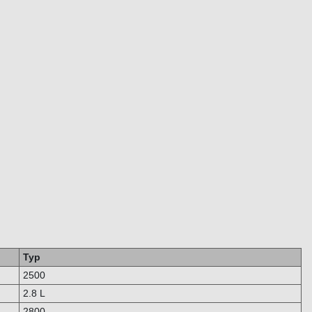
Typ
2500
2.8 L
2800