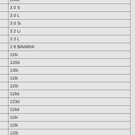
3.0 S
3.0 L
3.0 Si
3.2 Li
3.3 L
2.8 BAVARIA
116i
120d
130i
118i
120i
118d
123d
116d
116i
118i
120i