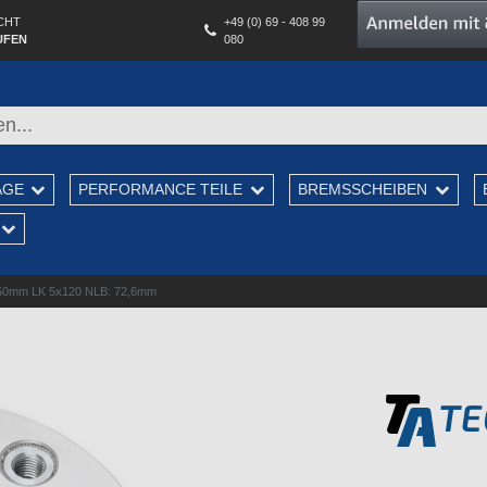
CHT
+49 (0) 69 - 408 99
UFEN
080
AGE
PERFORMANCE TEILE
BREMSSCHEIBEN
m 50mm LK 5x120 NLB: 72,6mm