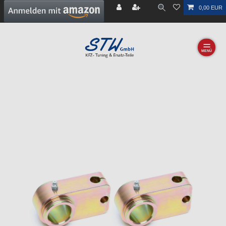
0,00 EUR
☰