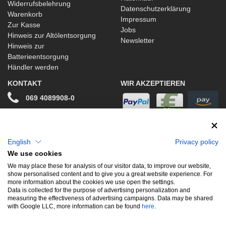
Widerrufsbelehrung
Datenschutzerklärung
Warenkorb
Impressum
Zur Kasse
Jobs
Hinweis zur Altölentsorgung
Newsletter
Hinweis zur
Batterieentsorgung
Händler werden
KONTAKT
WIR AKZEPTIEREN
069 4089908-0
info@stwtuning.de
WIR VERSENDEN MIT
Social Media
English
Privacy policy
We use cookies
Facebook
We may place these for analysis of our visitor data, to improve our website,
show personalised content and to give you a great website experience. For
Instagram
more information about the cookies we use open the settings.
Data is collected for the purpose of advertising personalization and
measuring the effectiveness of advertising campaigns. Data may be shared
with Google LLC, more information can be found
here
.