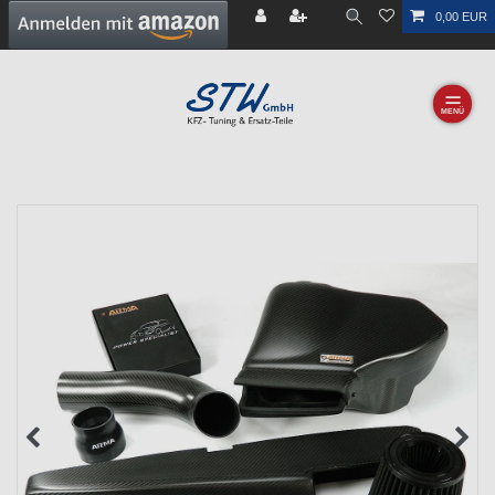
0,00 EUR
☰