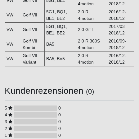
VW
Golf VII
5G1, BE1
4motion
2018/12
5G1, BQ1,
2.0 R
2016/12-
VW
Golf VII
BE1, BE2
4motion
2018/12
5G1, BQ1,
2017/03-
VW
Golf VII
2.0 GTI
BE1, BE2
2018/12
Golf VII
2.0 R 360S
2016/09-
VW
BA5
Kombi
4motion
2018/12
Golf VII
2.0 R
2016/12-
VW
BA5, BV5
Variant
4motion
2018/12
Kundenrezensionen
(0)
5
0
4
0
3
0
2
0
1
0