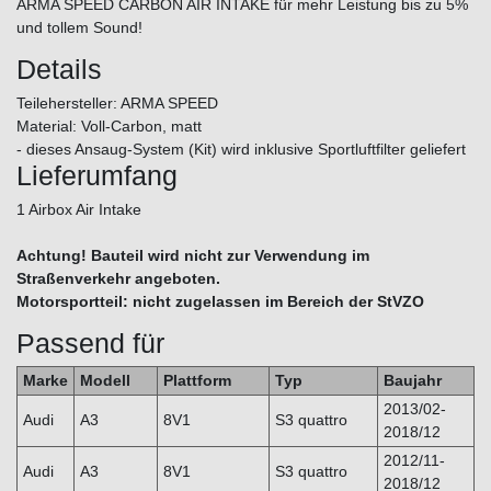
ARMA SPEED CARBON AIR INTAKE für mehr Leistung bis zu 5%
und tollem Sound!
Details
Teilehersteller: ARMA SPEED
Material: Voll-Carbon, matt
- dieses Ansaug-System (Kit) wird inklusive Sportluftfilter geliefert
Lieferumfang
1 Airbox Air Intake
Achtung! Bauteil wird nicht zur Verwendung im
Straßenverkehr angeboten.
Motorsportteil: nicht zugelassen im Bereich der StVZO
Passend für
Marke
Modell
Plattform
Typ
Baujahr
2013/02-
Audi
A3
8V1
S3 quattro
2018/12
2012/11-
Audi
A3
8V1
S3 quattro
2018/12