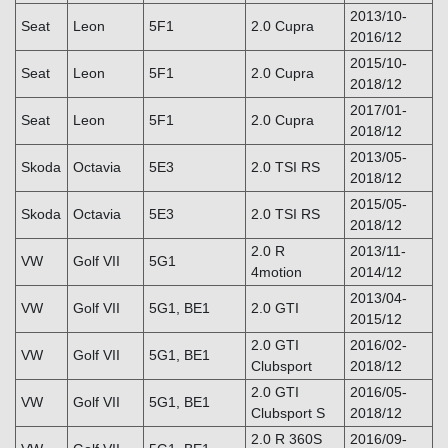
2013/10-
Seat
Leon
5F1
2.0 Cupra
2016/12
2015/10-
Seat
Leon
5F1
2.0 Cupra
2018/12
2017/01-
Seat
Leon
5F1
2.0 Cupra
2018/12
2013/05-
Skoda
Octavia
5E3
2.0 TSI RS
2018/12
2015/05-
Skoda
Octavia
5E3
2.0 TSI RS
2018/12
2.0 R
2013/11-
VW
Golf VII
5G1
4motion
2014/12
2013/04-
VW
Golf VII
5G1, BE1
2.0 GTI
2015/12
2.0 GTI
2016/02-
VW
Golf VII
5G1, BE1
Clubsport
2018/12
2.0 GTI
2016/05-
VW
Golf VII
5G1, BE1
Clubsport S
2018/12
2.0 R 360S
2016/09-