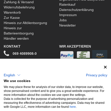
Zahlung & Versand
Ratenkauf
Widerrufsbelehrung
Datenschutzerklärung
Warenkorb
Impressum
Zur Kasse
Jobs
Hinweis zur Altölentsorgung
Newsletter
Hinweis zur
Batterieentsorgung
Händler werden
KONTAKT
WIR AKZEPTIEREN
069 4089908-0
info@stwtuning.de
WIR VERSENDEN MIT
Social Media
English
Privacy policy
We use cookies
Facebook
We may place these for analysis of our visitor data, to improve our website,
show personalised content and to give you a great website experience. For
Instagram
more information about the cookies we use open the settings.
Data is collected for the purpose of advertising personalization and
measuring the effectiveness of advertising campaigns. Data may be shared
with Google LLC, more information can be found
here
.