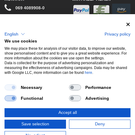
069 4089908-0
info@stwtuning.de
WIR VERSENDEN MIT
Social Media
English
Privacy policy
We use cookies
Facebook
We may place these for analysis of our visitor data, to improve our website,
show personalised content and to give you a great website experience. For
Instagram
more information about the cookies we use open the settings.
Data is collected for the purpose of advertising personalization and
measuring the effectiveness of advertising campaigns. Data may be shared
with Google LLC, more information can be found
here
.
UNSERE BELIEBTESTEN PRODUKTE
Necessary
Performance
Gewindefahrwerke
Performance
Auspuffklappen
Functional
Advertising
Endschalldämpfer
Bremsscheiben
Carbon
Style & Aerodynamik
Accept all
*Alle Preise verstehen sich inkl. MwSt. zzgl.
Versandkosten
. Versandkostenfrei
Save selection
Deny
innerhalb deutschlands. zzgl. Versandkosten.
© Copyright 2026 | Alle Rechte vorbehalten.