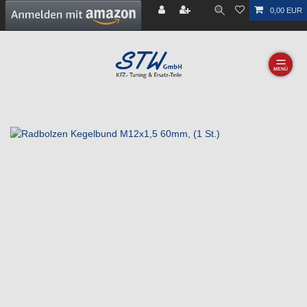
0,00 EUR
☰